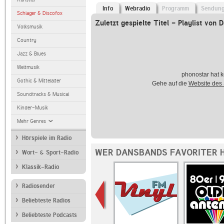
Info
Webradio
Programm
Sendun
Schlager & Discofox
Zuletzt gespielte Titel - Playlist von
Volksmusik
Country
Jazz & Blues
Weltmusik
phonostar hat k
Gothic & Mittelalter
Gehe auf die
Website des
Soundtracks & Musical
Kinder-Musik
Mehr Genres
Hörspiele im Radio
WER DANSBANDS FAVORITER 
Wort- & Sport-Radio
Klassik-Radio
Radiosender
Beliebteste Radios
Beliebteste Podcasts