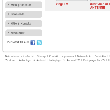
dskanalen
Vinyl FM
80er 90er OL
Mein phonostar
ANTENNE
Downloads
Hilfe & Kontakt
Newsletter
PHONOSTAR AUF
Dein Internetradio-Portal :
Sitemap
|
Kontakt
|
Impressum
|
Datenschutz
|
Entwickler
|
Windows
|
Radioplayer für Android
|
Radioplayer für Android TV
|
Radioplayer für iOS
|
R