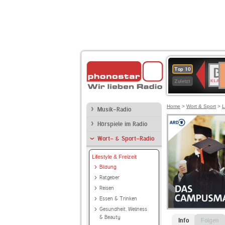
D
BR-
Top 10
Ku
KLAS
Zuletzt
Home
>
Wort & Sport
>
L
Musik-Radio
Hörspiele im Radio
Wort- & Sport-Radio
Lifestyle & Freizeit
Bildung
Ratgeber
Reisen
Essen & Trinken
Gesundheit, Wellness
& Beauty
Info
Folgen