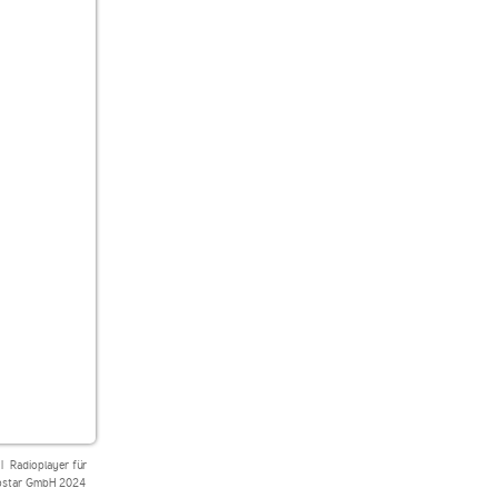
|
Radioplayer für
star GmbH 2024