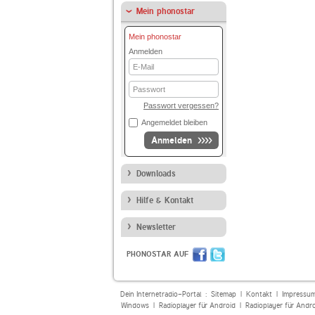
Mein phonostar
Mein phonostar
Anmelden
E-
Mail
Passwort
Passwort vergessen?
Angemeldet bleiben
Anmelden
Downloads
Hilfe & Kontakt
Newsletter
PHONOSTAR AUF
Dein Internetradio-Portal :
Sitemap
|
Kontakt
|
Impressu
Windows
|
Radioplayer für Android
|
Radioplayer für Andr