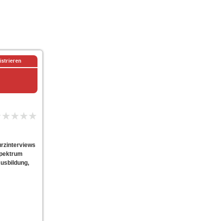
istrieren
urzinterviews
spektrum
Ausbildung,