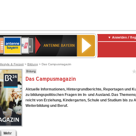
Anmelden / Reg
ANTENNE
eutschlandfunk
WDR
Deutschlandfunk
80er
SWR3
WDR
NDR
SWR
BAYERN
ANTENNE BAYERN
ltur
2
SIK
90er
4
2
Kultur
OLDIE
ANTENNE
ifestyle & Freizeit
>
Bildung
> Das Campusmagazin
Bildung
Das Campusmagazin
Aktuelle Informationen, Hintergrundberichte, Reportagen und K
zu bildungspolitischen Fragen im In- und Ausland. Das Themen
reicht von Erziehung, Kindergarten, Schule und Studium bis zu 
Weiterbildung und Beruf.
Mehr