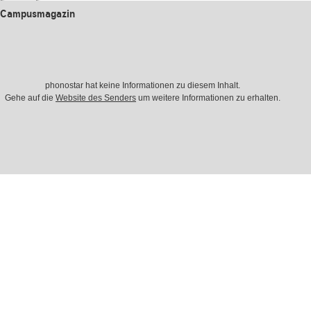
 Campusmagazin
phonostar hat keine Informationen zu diesem Inhalt.
Gehe auf die
Website des Senders
um weitere Informationen zu erhalten.