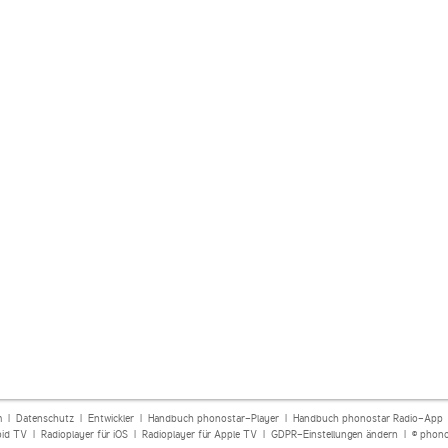
m
|
Datenschutz
|
Entwickler
|
Handbuch phonostar-Player
|
Handbuch phonostar Radio-App
oid TV
|
Radioplayer für iOS
|
Radioplayer für Apple TV
|
GDPR-Einstellungen ändern
| © phono