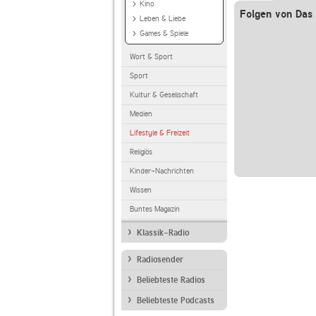
Kino
Folgen von Das
Leben & Liebe
Games & Spiele
Wort & Sport
Sport
Kultur & Gesellschaft
Medien
Lifestyle & Freizeit
Religiös
Kinder-Nachrichten
Wissen
Buntes Magazin
Klassik-Radio
Radiosender
Beliebteste Radios
Beliebteste Podcasts