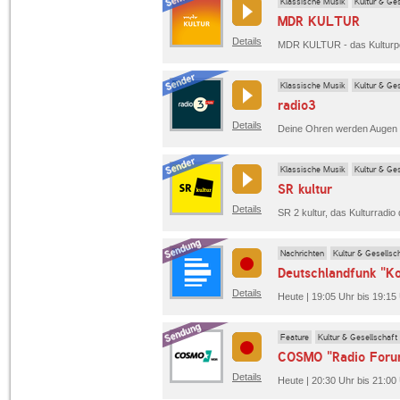
Klassische Musik
Kultur & Ges
MDR KULTUR
Details
MDR KULTUR - das Kulturpor
Klassische Musik
Kultur & Ges
radio3
Details
Klassische Musik
Kultur & Ges
SR kultur
Details
Nachrichten
Kultur & Gesellsc
Deutschlandfunk "K
Details
Heute | 19:05 Uhr bis 19:15
Feature
Kultur & Gesellschaft
COSMO "Radio Forum
Details
Heute | 20:30 Uhr bis 21:0