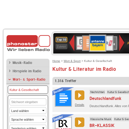
ANTENNE
Deutschlandfunk
WDR
BR-
Deutschlandfunk
80er
SWR3
WDR
NDR
SWR
Top 10
BAYERN
Kultur
2
KLASSIK
90er
4
2
Kultur
Zuletzt
OLDIE
ANTENNE
Home
>
Wort & Sport
> Kultur & Gesellschaft
Musik-Radio
Kultur & Literatur im Radio
Hörspiele im Radio
Wort- & Sport-Radio
1.316
Treffer
Kultur & Gesellschaft
Nachrichten
Kultur & Gesellsc
Deutschlandfunk
Details
Klassische Musik
Kultur & Ges
BR-KLASSIK