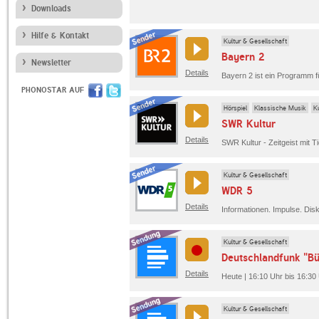
Downloads
Hilfe & Kontakt
Kultur & Gesellschaft
Bayern 2
Newsletter
Details
PHONOSTAR AUF
Hörspiel
Klassische Musik
K
SWR Kultur
Details
SWR Kultur - Zeitgeist mit Ti
Kultur & Gesellschaft
WDR 5
Details
Kultur & Gesellschaft
Deutschlandfunk "B
Details
Heute | 16:10 Uhr bis 16:30
Kultur & Gesellschaft