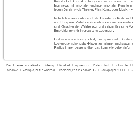
Kulturbetrieb kannst du hier genauso hören wie die Kri
Interviews mit nationalen und internationalen Künstlern
jedem Bereich - ob Theater, Film, Kunst oder Musik - k
Natürlich kommt dabei auch die Literatur im Radio nic
und Hörspiele
. Viele Literaturradios senden fesselnd
sind Klassiker der Weltliteratur und zeitgenössische 
Empfehlungen für interessante Lesungen.
Und wenn du unterwegs bist, eine spannende Sendung 
kostenlosen
phonostar-Player
aufnehmen und später anh
Radios immer bestens über das kulturelle Leben informi
Dein Internetradio-Portal :
Sitemap
|
Kontakt
|
Impressum
|
Datenschutz
|
Entwickler
|
Windows
|
Radioplayer für Android
|
Radioplayer für Android TV
|
Radioplayer für iOS
|
R