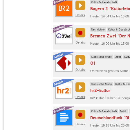
Kultur & Gesellschaft
Bayern 2 "Kulturleb
Details
Heute | 14:04 Uhr bis 16:00
Nachrichten
Kultur & Gesellsc
Bremen Zwei "Der N
Details
Heute | 16:00 Uhr bis 18:00
Klassische Musik
Jazz
Kult
Ö1
Details
Klassische Musik
Kultur & Ges
hr2-kultur
Details
Kultur & Gesellschaft
Politik
Deutschlandfunk "D
Details
Heute | 19:15 Uhr bis 20:00