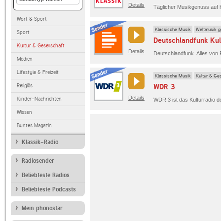
Details
Wort & Sport
Klassische Musik
Weltmusik g
Sport
Deutschlandfunk Kul
Kultur & Gesellschaft
Details
Medien
Lifestyle & Freizeit
Klassische Musik
Kultur & Ges
Religiös
WDR 3
Details
Kinder-Nachrichten
Wissen
Buntes Magazin
Klassik-Radio
Radiosender
Beliebteste Radios
Beliebteste Podcasts
Mein phonostar