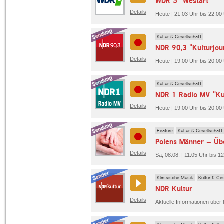
WDR 5 "Westart"
Details
Heute | 21:03 Uhr bis 22:0
Kultur & Gesellschaft
NDR 90,3 "Kulturjou
Details
Heute | 19:00 Uhr bis 20:00
Kultur & Gesellschaft
NDR 1 Radio MV "Kul
Details
Heute | 19:00 Uhr bis 20:0
Feature
Kultur & Gesellschaft
Polens Männer – Übe
Details
Sa, 08.08. | 11:05 Uhr bis 1
Klassische Musik
Kultur & Ges
NDR Kultur
Details