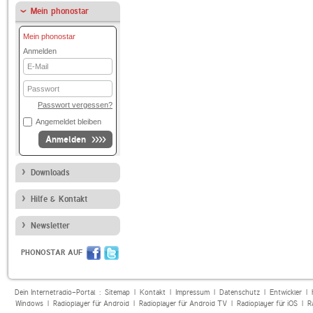
Mein phonostar
Mein phonostar
Anmelden
E-
Mail
Passwort
Passwort vergessen?
Angemeldet bleiben
Anmelden
Downloads
Hilfe & Kontakt
Newsletter
PHONOSTAR AUF
Dein Internetradio-Portal :
Sitemap
|
Kontakt
|
Impressum
|
Datenschutz
|
Entwickler
|
Windows
|
Radioplayer für Android
|
Radioplayer für Android TV
|
Radioplayer für iOS
|
R