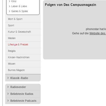
Kino
Folgen von Das Campusmagazin
Leben & Liebe
Games & Spiele
Wort & Sport
Sport
phonostar hat k
Kultur & Gesellschaft
Gehe auf die
Website des
Medien
Lifestyle & Freizeit
Religiös
Kinder-Nachrichten
Wissen
Buntes Magazin
Klassik-Radio
Radiosender
Beliebteste Radios
Beliebteste Podcasts