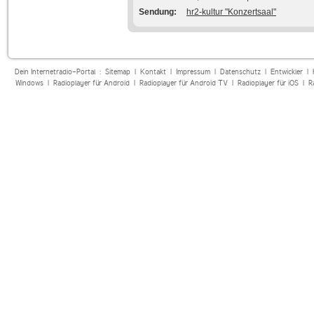
Sendung
hr2-kultur "Konzertsaal"
Dein Internetradio-Portal :
Sitemap
|
Kontakt
|
Impressum
|
Datenschutz
|
Entwickler
|
Windows
|
Radioplayer für Android
|
Radioplayer für Android TV
|
Radioplayer für iOS
|
R