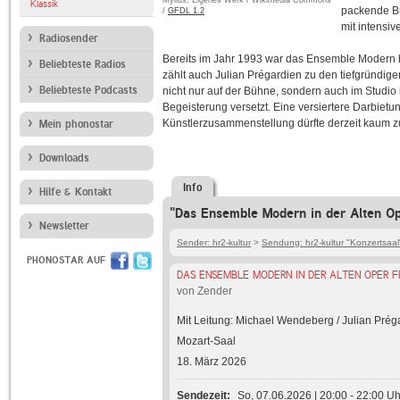
Mylius, Eigenes Werk / Wikimedia Commons
Klassik
packende Bü
/
GFDL 1.2
mit intensi
Radiosender
Bereits im Jahr 1993 war das Ensemble Modern bei
Beliebteste Radios
zählt auch Julian Prégardien zu den tiefgründig
Beliebteste Podcasts
nicht nur auf der Bühne, sondern auch im Studio 
Begeisterung versetzt. Eine versiertere Darbietu
Künstlerzusammenstellung dürfte derzeit kaum zu
Mein phonostar
Downloads
Info
Hilfe & Kontakt
"Das Ensemble Modern in der Alten Op
Newsletter
Sender: hr2-kultur
>
Sendung: hr2-kultur "Konzertsaal
PHONOSTAR AUF
DAS ENSEMBLE MODERN IN DER ALTEN OPER 
von Zender
Mit Leitung: Michael Wendeberg / Julian Pré
Mozart-Saal
18. März 2026
Sendezeit
So, 07.06.2026 | 20:00 - 22:00 Uh