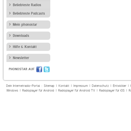
Beliebteste Radios
Beliebteste Podcasts
Mein phonostar
Downloads
Hilfe & Kontakt
Newsletter
PHONOSTAR AUF
Dein Internetradio-Portal :
Sitemap
|
Kontakt
|
Impressum
|
Datenschutz
|
Entwickler
|
Windows
|
Radioplayer für Android
|
Radioplayer für Android TV
|
Radioplayer für iOS
|
R