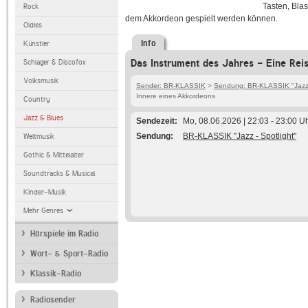
Tasten, Blas
Rock
dem Akkordeon gespielt werden können.
Oldies
Info
Künstler
Das Instrument des Jahres - Eine Rei
Schlager & Discofox
Volksmusik
Sender: BR-KLASSIK
>
Sendung: BR-KLASSIK "Jazz -
Innere eines Akkordeons
Country
Jazz & Blues
Sendezeit
Mo, 08.06.2026 | 22:03 - 23:00 U
Sendung
BR-KLASSIK "Jazz - Spotlight"
Weltmusik
Gothic & Mittelalter
Soundtracks & Musical
Kinder-Musik
Mehr Genres
Hörspiele im Radio
Wort- & Sport-Radio
Klassik-Radio
Radiosender