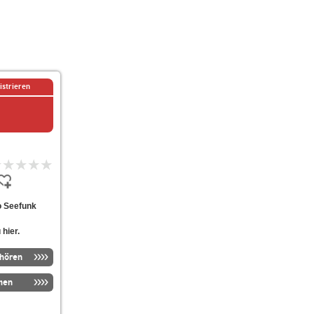
istrieren
io Seefunk
hier.
nhören
men