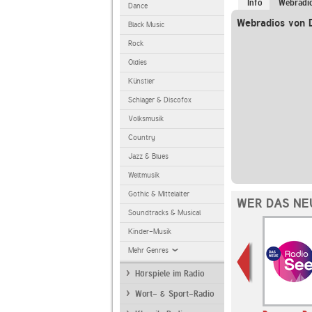
Info
Webradi
Dance
Webradios von 
Black Music
Rock
Oldies
Künstler
Schlager & Discofox
Volksmusik
Country
Jazz & Blues
Weltmusik
Gothic & Mittelalter
WER DAS NE
Soundtracks & Musical
Kinder-Musik
Mehr Genres
Hörspiele im Radio
Wort- & Sport-Radio