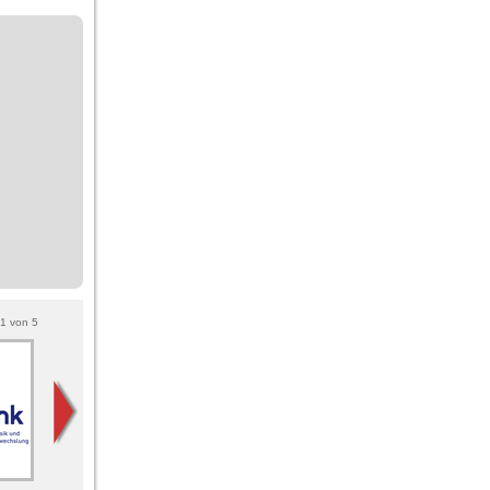
1
von
5