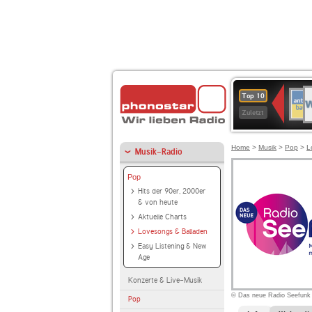
W
ANT
Top 10
2
BAY
Zuletzt
Home
>
Musik
>
Pop
>
L
Musik-Radio
Pop
Hits der 90er, 2000er
& von heute
Aktuelle Charts
Lovesongs & Balladen
Easy Listening & New
Age
Konzerte & Live-Musik
© Das neue Radio Seefunk
Pop