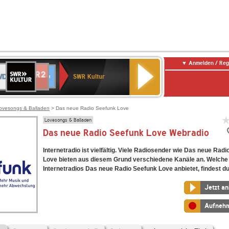
Anmelden / Reg
SWR
DR
NDR
ENNE
80er
SWR3
WDR
BR-
Deutschlandfunk
Deutschlandfunk
Kultur
SWR Kultur
2
ERN
90er
4
KLASSIK
Kultur
OLDIE
ANTENNE
ovesongs & Balladen
> Das neue Radio Seefunk Love
Lovesongs & Balladen
Das neue Radio Seefunk Love Webradio
Internetradio ist vielfältig. Viele Radiosender wie Das neue Rad
Love bieten aus diesem Grund verschiedene Kanäle an. Welche
Internetradios Das neue Radio Seefunk Love anbietet, findest du 
Jetzt a
Aufneh