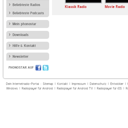
Beliebteste Radios
Radio Gute
Absolute Chillout
Klassik Radio
Movie Radio
assik
Beliebteste Podcasts
Mein phonostar
Downloads
Hilfe & Kontakt
Newsletter
PHONOSTAR AUF
Dein Internetradio-Portal :
Sitemap
|
Kontakt
|
Impressum
|
Datenschutz
|
Entwickler
|
Windows
|
Radioplayer für Android
|
Radioplayer für Android TV
|
Radioplayer für iOS
|
R