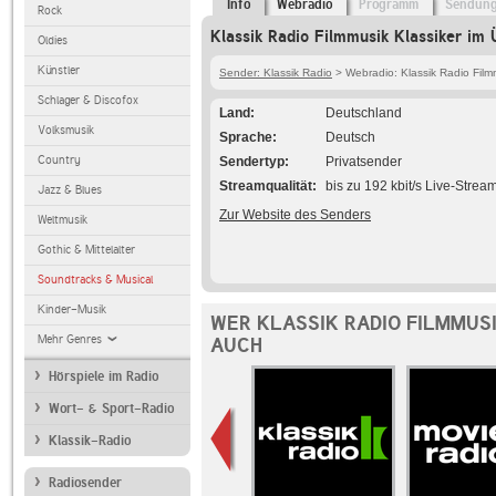
Info
Webradio
Programm
Sendun
Rock
Klassik Radio Filmmusik Klassiker im 
Oldies
Künstler
Sender: Klassik Radio
> Webradio: Klassik Radio Film
Schlager & Discofox
Land
Deutschland
Volksmusik
Sprache
Deutsch
Country
Sendertyp
Privatsender
Streamqualität
bis zu 192 kbit/s Live-Strea
Jazz & Blues
Zur Website des Senders
Weltmusik
Gothic & Mittelalter
Soundtracks & Musical
Kinder-Musik
WER KLASSIK RADIO FILMMUS
Mehr Genres
AUCH
Hörspiele im Radio
Wort- & Sport-Radio
Klassik-Radio
Radiosender