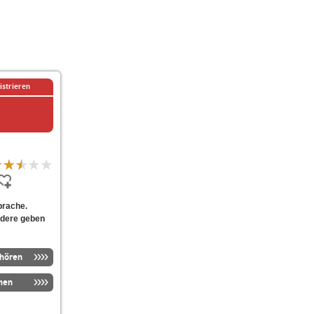
istrieren
prache.
dere geben
nhören
men