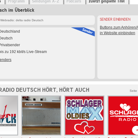
o
Programm
Sendungen A-Z
Podcasts
zuletzt gespielte Titel
tsch im Überblick
SENDER EINBINDEN
Webradio: delta radio Deutsch
Buttons zum Anhören
Deutschland
in Website einbinden
Deutsch
Privatsender
bis zu 192 kbit/s Live-Stream
Senders
RADIO DEUTSCH HÖRT, HÖRT AUCH
Seite