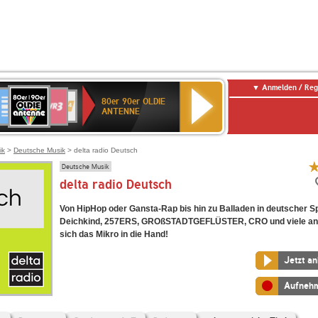
Anmelden / Reg
80er
eutschlandfunk
SWR3
WDR
SWR
80er 90er OLDIE
90er
4
Kultur
ANTENNE
OLDIE
ANTENNE
ik
>
Deutsche Musik
> delta radio Deutsch
Deutsche Musik
delta radio Deutsch
Von HipHop oder Gansta-Rap bis hin zu Balladen in deutscher S
Deichkind, 257ERS, GROßSTADTGEFLÜSTER, CRO und viele an
sich das Mikro in die Hand!
Jetzt a
Aufneh