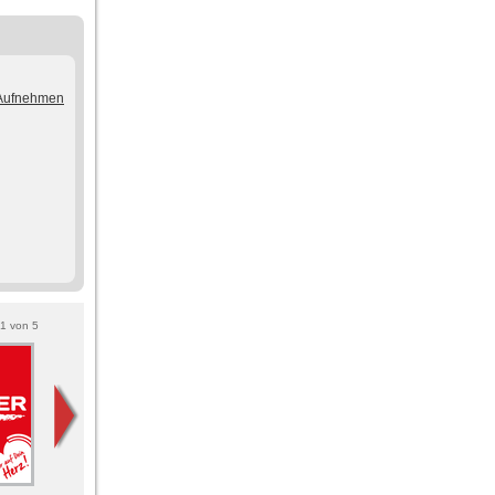
/Aufnehmen
1
von
5