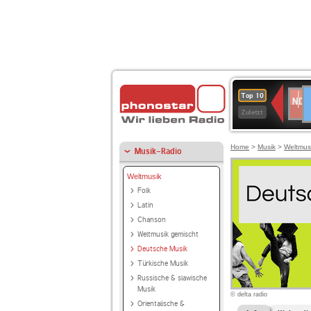
D
NDR
Top 10
2
Zuletzt
Home
>
Musik
>
Weltmus
Musik-Radio
Weltmusik
Folk
Latin
Chanson
Weltmusik gemischt
Deutsche Musik
Türkische Musik
Russische & slawische
Musik
© delta radio
Orientalische &