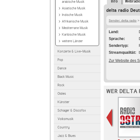
Info
Webradi
arabische Musik
Asiatische Musik
delta radio Deu
Indische Musik
Sender: delta radio
> 
Afrikanische Musik
Mediterrane Musik
Land
Karibische Musik
Sprache
weitere Länder
Sendertyp
Konzerte & Live-Musik
Streamqualität
Pop
Zur Website des 
Dance
Black Music
Rock
WER DELTA 
Oldies
Künstler
Schlager & Discofox
Volksmusik
Country
Jazz & Blues