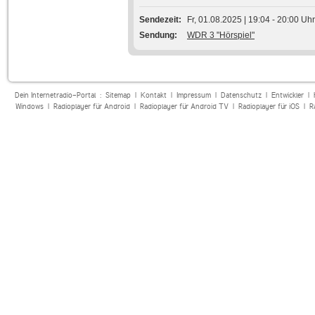
Sendezeit
Fr, 01.08.2025 | 19:04 - 20:00 Uhr
Sendung
WDR 3 "Hörspiel"
Dein Internetradio-Portal :
Sitemap
|
Kontakt
|
Impressum
|
Datenschutz
|
Entwickler
|
Windows
|
Radioplayer für Android
|
Radioplayer für Android TV
|
Radioplayer für iOS
|
R