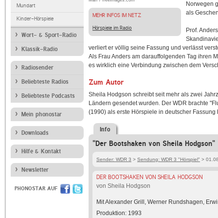
Marr / freeimages.com
Norwegen g
Mundart
als Geschen
MEHR INFOS IM NETZ
Kinder-Hörspiele
Hörspiele im Radio
Prof. Anders
Wort- & Sport-Radio
Skandinavie
verliert er völlig seine Fassung und verlässt ve
Klassik-Radio
Als Frau Anders am darauffolgenden Tag ihren M
es wirklich eine Verbindung zwischen dem Versc
Radiosender
Zum Autor
Beliebteste Radios
Sheila Hodgson schreibt seit mehr als zwei Jahr
Beliebteste Podcasts
Ländern gesendet wurden. Der WDR brachte "Flug
(1990) als erste Hörspiele in deutscher Fassung
Mein phonostar
Info
Downloads
"Der Bootshaken von Sheila Hodgson" 
Hilfe & Kontakt
Sender: WDR 3
>
Sendung: WDR 3 "Hörspiel"
> 01.08
Newsletter
DER BOOTSHAKEN VON SHEILA HODGSON
von Sheila Hodgson
PHONOSTAR AUF
Mit Alexander Grill, Werner Rundshagen, Erw
Produktion: 1993