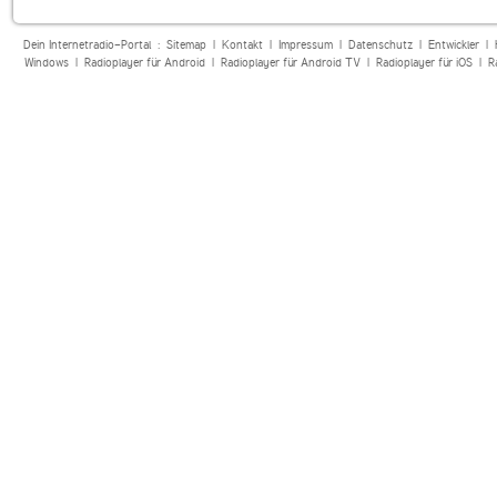
Dein Internetradio-Portal :
Sitemap
|
Kontakt
|
Impressum
|
Datenschutz
|
Entwickler
|
Windows
|
Radioplayer für Android
|
Radioplayer für Android TV
|
Radioplayer für iOS
|
R