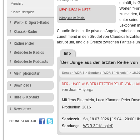
freeimages.com
enthält, ist
Mundart
Worten "Fort
MEHR INFOS IM NETZ
Kinder-Hörspiele
zu melden, 
Hörspiele im Radio
unter seine 
Wort- & Sport-Radio
Lektionen in
Claudio tiefer in die privaten Angelegenheiten
Klassik-Radio
zunehmend in den Strudel von Claudios Erzählun
abrupt um, und die Grenze zwischen Fantasie un
Radiosender
Beliebteste Radios
Info
Beliebteste Podcasts
"Der Junge aus der letzten Reihe von
Sender: WDR 3
>
Sendung: WDR 3 "Hörspiel"
> 18.07
Mein phonostar
DER JUNGE AUS DER LETZTEN REIHE VON JU
Downloads
von Juan Mayorga
Hilfe & Kontakt
Mit Jens Bluemlein, Luca Kämmer, Peter Davor
Produktion: 2016
Newsletter
Sendezeit
Sa, 18.07.2026 | 19:04 - 20:00 Uh
PHONOSTAR AUF
Sendung
WDR 3 "Hörspiel"