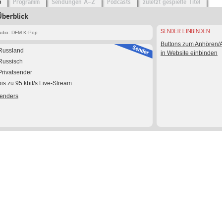
o
Programm
Sendungen A-Z
Podcasts
zuletzt gespielte Titel
berblick
SENDER EINBINDEN
dio: DFM K-Pop
Buttons zum Anhören
Russland
in Website einbinden
Russisch
Privatsender
bis zu 95 kbit/s Live-Stream
Senders