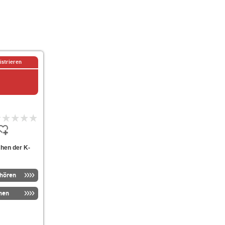
istrieren
chen der K-
nhören
men