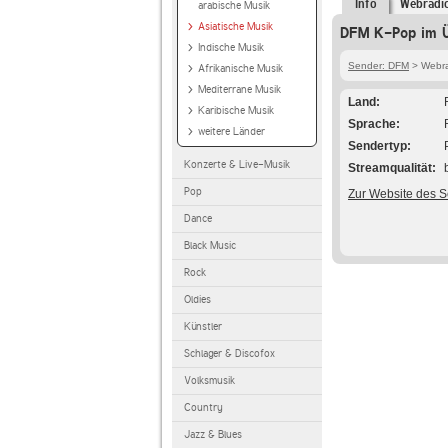
Info
Webradi
arabische Musik
Asiatische Musik
DFM K-Pop im Ü
Indische Musik
Sender: DFM
> Webra
Afrikanische Musik
Mediterrane Musik
Land
Karibische Musik
Sprache
weitere Länder
Sendertyp
Konzerte & Live-Musik
Streamqualität
Pop
Zur Website des 
Dance
Black Music
Rock
Oldies
Künstler
Schlager & Discofox
Volksmusik
Country
Jazz & Blues