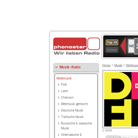
S
WDR
Top 10
Ku
2
Zuletzt
Home
>
Musik
>
Weltmus
Musik-Radio
Weltmusik
Folk
Latin
Chanson
Weltmusik gemischt
Deutsche Musik
Türkische Musik
Russische & slawische
Musik
© DFM
Orientalische &