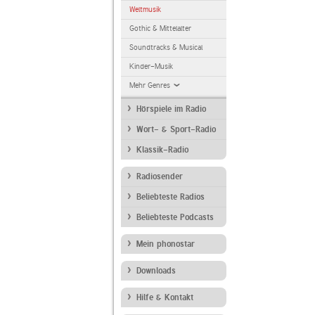
Weltmusik
Gothic & Mittelalter
Soundtracks & Musical
Kinder-Musik
Mehr Genres
Hörspiele im Radio
Wort- & Sport-Radio
Klassik-Radio
Radiosender
Beliebteste Radios
Beliebteste Podcasts
Mein phonostar
Downloads
Hilfe & Kontakt