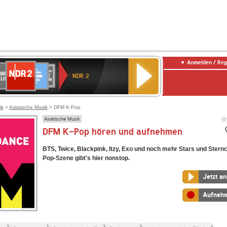
Anmelden / Reg
NDR
WR
Deutschlandfunk
SWR3
WDR
BR-
Deutschlandfunk
ANTENNE
80er
2
NDR 2
ltur
4
KLASSIK
Kultur
BAYERN
90er
OLDIE
ANTENNE
ik
>
Asiatische Musik
> DFM K-Pop
Asiatische Musik
DFM K-Pop hören und aufnehmen
BTS, Twice, Blackpink, Itzy, Exo und noch mehr Stars und Stern
Pop-Szene gibt's hier nonstop.
Jetzt a
Aufneh