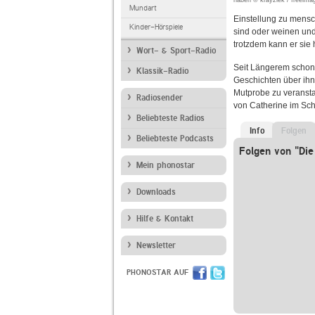
haben © krayziek / freeim
Mundart
Einstellung zu mensc
Kinder-Hörspiele
sind oder weinen und 
trotzdem kann er sie 
Wort- & Sport-Radio
Seit Längerem schon 
Klassik-Radio
Geschichten über ihn
Mutprobe zu veranstal
Radiosender
von Catherine im Sch
Beliebteste Radios
Info
Folgen
Beliebteste Podcasts
Folgen von "Die
Mein phonostar
Downloads
Hilfe & Kontakt
Newsletter
PHONOSTAR AUF