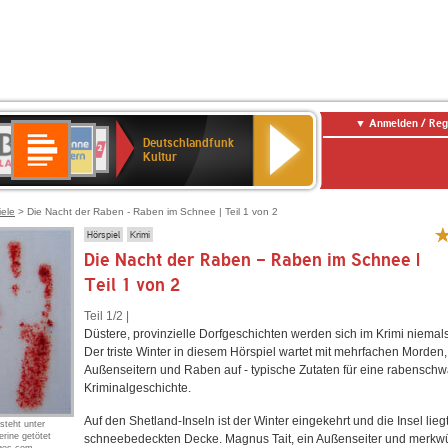
Anmelden / Reg
Deutschlandfunk
R-
ANTENNE
Deutschlandfunk
80er
SWR3
NDR
WDR
SWR
Deutschlandfunk
Kultur
LASSIK
BAYERN
90er
2
2
Kultur
Kultur
OLDIE
ANTENNE
iele
> Die Nacht der Raben - Raben im Schnee | Teil 1 von 2
Hörspiel
Krimi
Die Nacht der Raben - Raben im Schnee |
Teil 1 von 2
Teil 1/2 |
Düstere, provinzielle Dorfgeschichten werden sich im Krimi niemal
Der triste Winter in diesem Hörspiel wartet mit mehrfachen Morden,
Außenseitern und Raben auf - typische Zutaten für eine rabensch
Kriminalgeschichte.
Auf den Shetland-Inseln ist der Winter eingekehrt und die Insel liegt
steht unter
erine getötet
schneebedeckten Decke. Magnus Tait, ein Außenseiter und merkwü