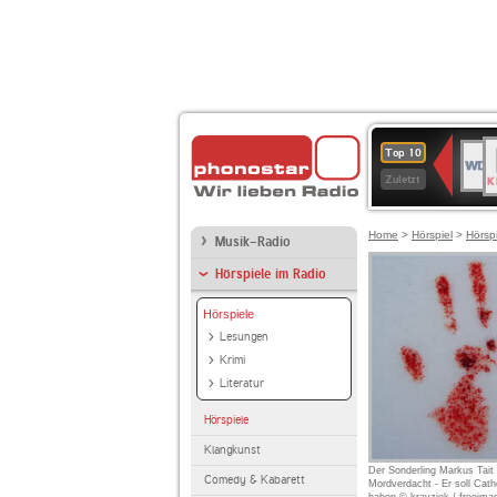
B
WDR
Top 10
K
4
Zuletzt
Home
>
Hörspiel
>
Hörsp
Musik-Radio
Hörspiele im Radio
Hörspiele
Lesungen
Krimi
Literatur
Hörspiele
Klangkunst
Der Sonderling Markus Tait 
Comedy & Kabarett
Mordverdacht - Er soll Cath