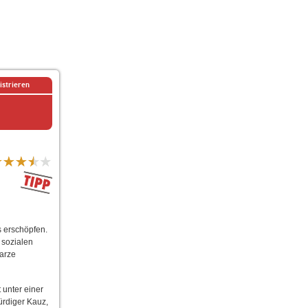
istrieren
s erschöpfen.
 sozialen
warze
 unter einer
rdiger Kauz,