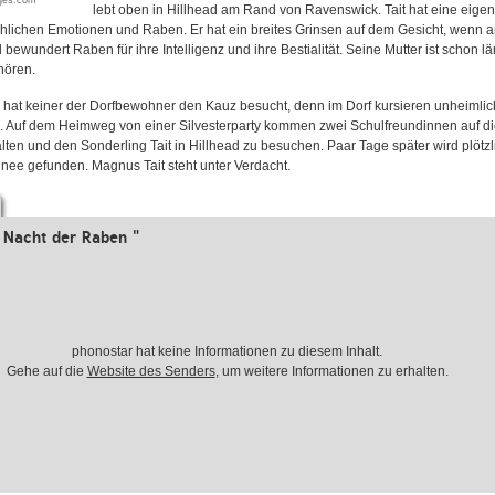
ages.com
lebt oben in Hillhead am Rand von Ravenswick. Tait hat eine eigen
hlichen Emotionen und Raben. Er hat ein breites Grinsen auf dem Gesicht, wenn a
bewundert Raben für ihre Intelligenz und ihre Bestialität. Seine Mutter ist schon län
hören.
hat keiner der Dorfbewohner den Kauz besucht, denn im Dorf kursieren unheimli
. Auf dem Heimweg von einer Silvesterparty kommen zwei Schulfreundinnen auf di
ten und den Sonderling Tait in Hillhead zu besuchen. Paar Tage später wird plötzl
nee gefunden. Magnus Tait steht unter Verdacht.
 Nacht der Raben "
phonostar hat keine Informationen zu diesem Inhalt.
Gehe auf die
Website des Senders
, um weitere Informationen zu erhalten.