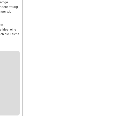
artige
ndere traurig
ger tot,
che
e Idee, eine
ich die Leiche