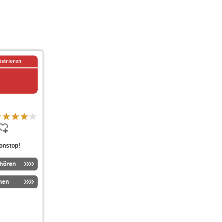
istrieren
nonstop!
nhören
men