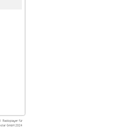
Dinamo FM Caffe
80er 90er OLDIE
Dinamo FM
ANTENNE
|
Radioplayer für
star GmbH 2024