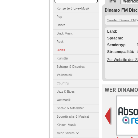
Info
Webradi
Konzerte & Live-Musik
Dinamo FM Disc
Pop
Sender: Dinamo FM
>
Dance
Land
Black Music
Sprache
Rock
Sendertyp
Oldies
Streamqualität
Künstler
Zur Website des 
Schlager & Discofox
Volksmusik
Country
WER DINAMO
Jazz & Blues
Weltmusik
Gothic & Mittelalter
Soundtracks & Musical
Kinder-Musik
Mehr Genres