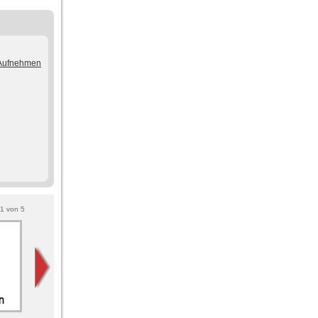
/Aufnehmen
1
von
5