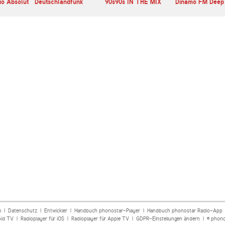
io Absolut
Deutschlandfunk
90s90s IN THE MIX
Dinamo FM Deep
m
|
Datenschutz
|
Entwickler
|
Handbuch phonostar-Player
|
Handbuch phonostar Radio-App
oid TV
|
Radioplayer für iOS
|
Radioplayer für Apple TV
|
GDPR-Einstellungen ändern
| © phono