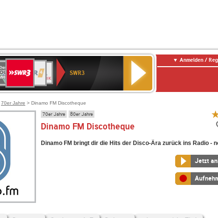
Anmelden / Reg
SWR3
0er
WDR
chlandfunk
NDR
BR-
SWR
SWR3
0er
4
2
KLASSIK
Kultur
LDIE
NTENNE
>
70er Jahre
> Dinamo FM Discotheque
70er Jahre
80er Jahre
Dinamo FM Discotheque
Dinamo FM bringt dir die Hits der Disco-Ära zurück ins Radio - 
Jetzt a
Aufneh