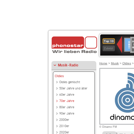
8
Deuts
Top 10
9
Zuletzt
O
A
Home
>
Musik
>
Oldies
Musik-Radio
Oldies
Oldies gemischt
50er Jahre und älter
60er Jahre
70er Jahre
80er Jahre
90er Jahre
2000er
2010er
© Dinamo FM
2020er