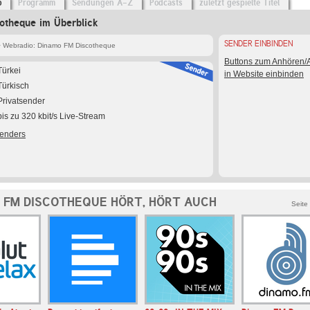
o
Programm
Sendungen A-Z
Podcasts
zuletzt gespielte Titel
otheque im Überblick
SENDER EINBINDEN
 Webradio: Dinamo FM Discotheque
Buttons zum Anhören
Türkei
in Website einbinden
Türkisch
Privatsender
bis zu 320 kbit/s Live-Stream
Senders
 FM DISCOTHEQUE HÖRT, HÖRT AUCH
Seite