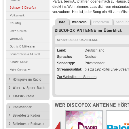
Partys, beim Autofahren oder einfach zu Hause.
direkt ins Wohnzimmer. Lass dich von eingängi
Schlager & Discofox
verzaubern. Hier ist jeder Song ein Hit zum Mitsi
Volksmusik
Info
Webradio
Programm
Sendun
Country
DISCOFOX ANTENNE im Überblick
Jazz & Blues
Weltmusik
Sender: DISCOFOX ANTENNE
Gothic & Mittelalter
Land
Deutschland
Soundtracks & Musical
Sprache
Deutsch
Kinder-Musik
Sendertyp
Privatsender
Streamqualität
bis zu 192 kbit/s Live-Strea
Mehr Genres
Zur Website des Senders
Hörspiele im Radio
Wort- & Sport-Radio
Klassik-Radio
WER DISCOFOX ANTENNE HÖRT
Radiosender
Beliebteste Radios
Beliebteste Podcasts