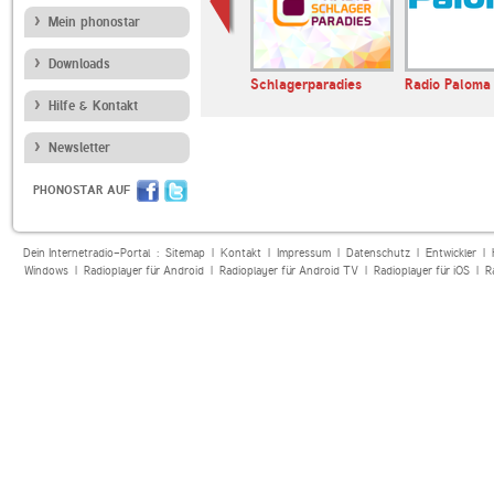
Mein phonostar
Downloads
Absolute Chillout
Schlagerparadies
Radio Paloma
Hilfe & Kontakt
Newsletter
PHONOSTAR AUF
Dein Internetradio-Portal :
Sitemap
|
Kontakt
|
Impressum
|
Datenschutz
|
Entwickler
|
Windows
|
Radioplayer für Android
|
Radioplayer für Android TV
|
Radioplayer für iOS
|
R