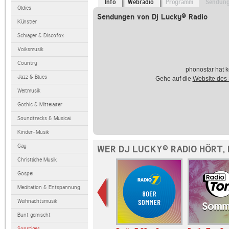
Info
Webradio
Programm
Sendun
Oldies
Sendungen von Dj Lucky® Radio
Künstler
Schlager & Discofox
Volksmusik
Country
phonostar hat k
Jazz & Blues
Gehe auf die
Website des
Weltmusik
Gothic & Mittelalter
Soundtracks & Musical
Kinder-Musik
Gay
WER DJ LUCKY® RADIO HÖRT,
Christliche Musik
Gospel
Meditation & Entspannung
Weihnachtsmusik
Bunt gemischt
Sonstiges