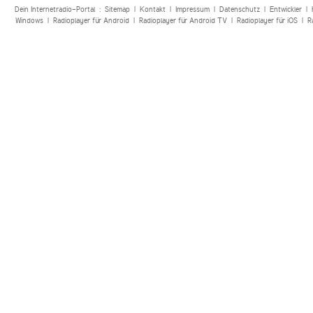
Dein Internetradio-Portal :
Sitemap
|
Kontakt
|
Impressum
|
Datenschutz
|
Entwickler
|
Windows
|
Radioplayer für Android
|
Radioplayer für Android TV
|
Radioplayer für iOS
|
R