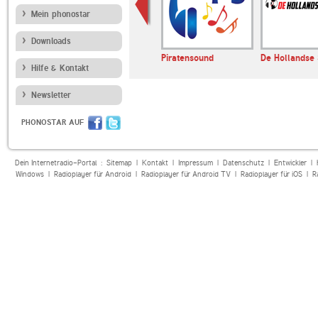
Mein phonostar
Downloads
Radio 700
Piratensound
De Hollandse
Hilfe & Kontakt
Newsletter
PHONOSTAR AUF
Dein Internetradio-Portal :
Sitemap
|
Kontakt
|
Impressum
|
Datenschutz
|
Entwickler
|
Windows
|
Radioplayer für Android
|
Radioplayer für Android TV
|
Radioplayer für iOS
|
R