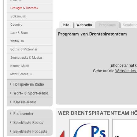
Schlager & Discofox
Volksmusik
Country
Info
Webradio
Programm
Sendun
Jazz & Blues
Programm von Drentspiratenteam
Weltmusik
Gothic & Mittelalter
Soundtracks & Musical
phonostar hat k
Kinder-Musik
Gehe auf die
Website des
Mehr Genres
Hörspiele im Radio
Wort- & Sport-Radio
Klassik-Radio
WER DRENTSPIRATENTEAM HÖ
Radiosender
Beliebteste Radios
Beliebteste Podcasts