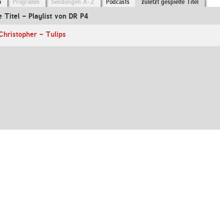
o
Programm
Sendungen A-Z
Podcasts
zuletzt gespielte Titel
e Titel - Playlist von DR P4
Christopher - Tulips