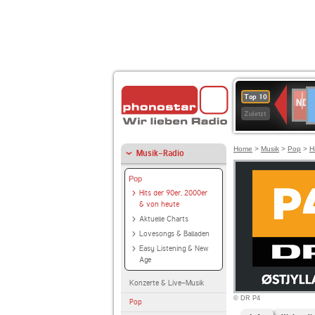
D
NDR
Top 10
2
Zuletzt
Home
>
Musik
>
Pop
>
H
Musik-Radio
Pop
Hits der 90er, 2000er
& von heute
Aktuelle Charts
Lovesongs & Balladen
Easy Listening & New
Age
Konzerte & Live-Musik
© DR P4
Pop