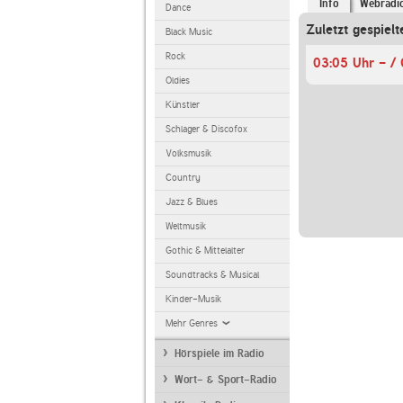
Info
Webradi
Dance
Zuletzt gespielt
Black Music
Rock
03:05 Uhr - / 
Oldies
Künstler
Schlager & Discofox
Volksmusik
Country
Jazz & Blues
Weltmusik
Gothic & Mittelalter
Soundtracks & Musical
Kinder-Musik
Mehr Genres
Hörspiele im Radio
Wort- & Sport-Radio