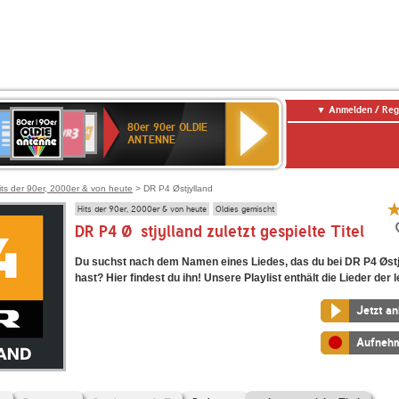
Anmelden / Reg
80er
eutschlandfunk
SWR3
WDR
SWR
80er 90er OLDIE
90er
4
Kultur
ANTENNE
OLDIE
ANTENNE
its der 90er, 2000er & von heute
> DR P4 Østjylland
Hits der 90er, 2000er & von heute
Oldies gemischt
DR P4 Østjylland zuletzt gespielte Titel
Du suchst nach dem Namen eines Liedes, das du bei DR P4 Østj
hast? Hier findest du ihn! Unsere Playlist enthält die Lieder der l
Jetzt a
Aufneh