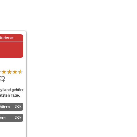
istrieren
ylland gehört
etzten Tage.
nhören
men