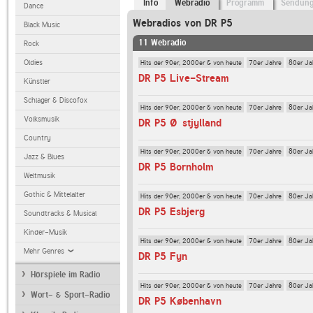
Info
Webradio
Programm
Sendun
Dance
Webradios von DR P5
Black Music
11 Webradio
Rock
Hits der 90er, 2000er & von heute
70er Jahre
80er Ja
Oldies
DR P5 Live-Stream
Künstler
Schlager & Discofox
Hits der 90er, 2000er & von heute
70er Jahre
80er Ja
Volksmusik
DR P5 Østjylland
Country
Hits der 90er, 2000er & von heute
70er Jahre
80er Ja
Jazz & Blues
DR P5 Bornholm
Weltmusik
Gothic & Mittelalter
Hits der 90er, 2000er & von heute
70er Jahre
80er Ja
DR P5 Esbjerg
Soundtracks & Musical
Kinder-Musik
Hits der 90er, 2000er & von heute
70er Jahre
80er Ja
Mehr Genres
DR P5 Fyn
Hörspiele im Radio
Hits der 90er, 2000er & von heute
70er Jahre
80er Ja
Wort- & Sport-Radio
DR P5 København