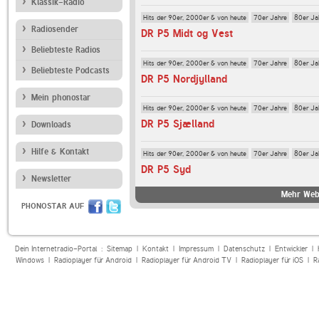
Klassik-Radio
Hits der 90er, 2000er & von heute
70er Jahre
80er Ja
Radiosender
DR P5 Midt og Vest
Beliebteste Radios
Hits der 90er, 2000er & von heute
70er Jahre
80er Ja
Beliebteste Podcasts
DR P5 Nordjylland
Mein phonostar
Hits der 90er, 2000er & von heute
70er Jahre
80er Ja
DR P5 Sjælland
Downloads
Hilfe & Kontakt
Hits der 90er, 2000er & von heute
70er Jahre
80er Ja
DR P5 Syd
Newsletter
Mehr Web
PHONOSTAR AUF
Dein Internetradio-Portal :
Sitemap
|
Kontakt
|
Impressum
|
Datenschutz
|
Entwickler
|
Windows
|
Radioplayer für Android
|
Radioplayer für Android TV
|
Radioplayer für iOS
|
R