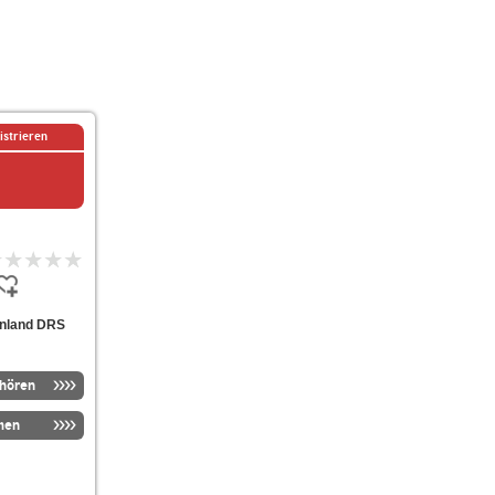
istrieren
henland DRS
nhören
men