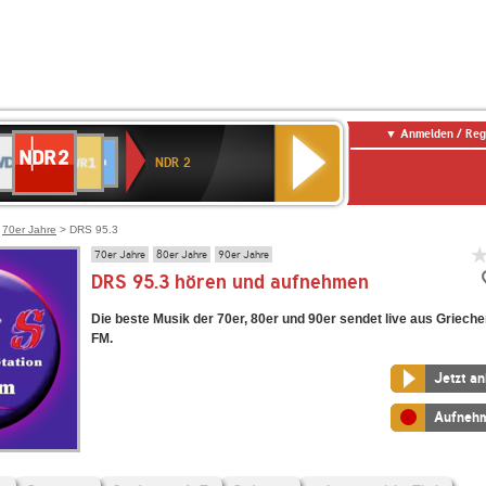
Anmelden / Reg
NDR
DR
SWR1
80er
SWR3
WDR
Deutschlandfunk
ANTENNE
Deutschlandfunk
2
NDR 2
Baden-
SIK
90er
4
Kultur
BAYERN
Württemberg
OLDIE
ANTENNE
>
70er Jahre
> DRS 95.3
70er Jahre
80er Jahre
90er Jahre
DRS 95.3 hören und aufnehmen
Die beste Musik der 70er, 80er und 90er sendet live aus Griec
FM.
Jetzt a
Aufneh