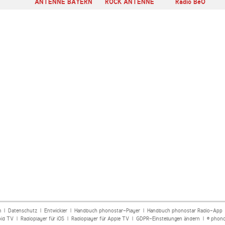
ANTENNE BAYERN
ROCK ANTENNE
Radio BeO
m
|
Datenschutz
|
Entwickler
|
Handbuch phonostar-Player
|
Handbuch phonostar Radio-App
oid TV
|
Radioplayer für iOS
|
Radioplayer für Apple TV
|
GDPR-Einstellungen ändern
| © phono