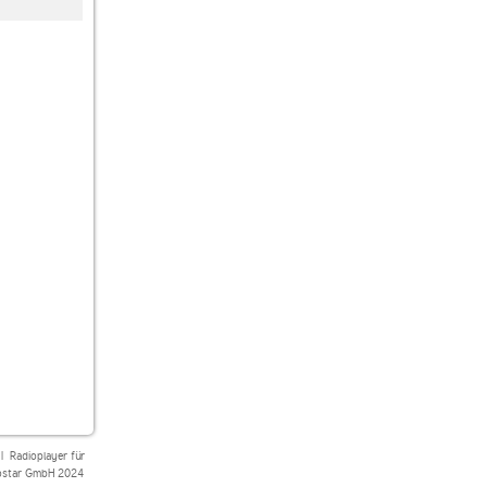
Canal 3 Deutsch
Radio Paloma
Vintage Radio
|
Radioplayer für
star GmbH 2024