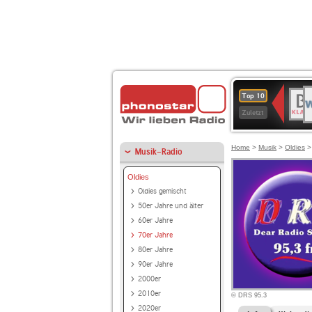
W
BR-
Top 10
2
KLAS
Zuletzt
Home
>
Musik
>
Oldies
Musik-Radio
Oldies
Oldies gemischt
50er Jahre und älter
60er Jahre
70er Jahre
80er Jahre
90er Jahre
2000er
2010er
© DRS 95.3
2020er