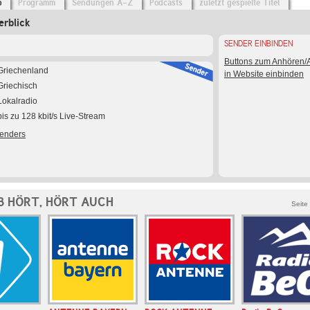
o
Programm
Sendungen A-Z
Podcasts
zuletzt gespielte Titel
rblick
SENDER EINBINDEN
Buttons zum Anhören
Griechenland
in Website einbinden
Griechisch
Lokalradio
bis zu 128 kbit/s Live-Stream
Senders
3 HÖRT, HÖRT AUCH
Seite