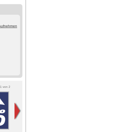
/Aufnehmen
1
von
2