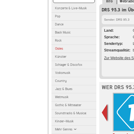
Info
Webradi
Konzerte & Live-Musik
DRS 95.3 im Übe
Pop
Sender: DRS 95.3
Dance
Land
Black Music
Sprache
Rock
Sendertyp
Oldies
Streamqualität
Künstler
Zur Website des 
Schlager & Discofox
Volksmusik
Country
WER DRS 95.
Jazz & Blues
Weltmusik
Gothic & Mittelalter
Soundtracks & Musical
Kinder-Musik
Mehr Genres