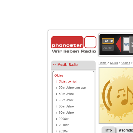
S
WDR
Top 10
Ku
2
Zuletzt
Home
>
Musik
>
Oldies
Musik-Radio
Oldies
Oldies gemischt
50er Jahre und älter
60er Jahre
70er Jahre
80er Jahre
90er Jahre
2000er
2010er
Info
Webradi
2020er