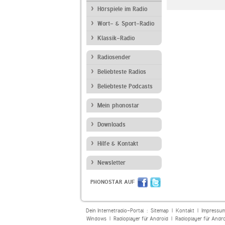
Internetradio
Hörspiele im Radio
Wort- & Sport-Radio
Klassik-Radio
Radiosender
Beliebteste Radios
Beliebteste Podcasts
Mein phonostar
Downloads
Hilfe & Kontakt
Newsletter
PHONOSTAR AUF
Dein Internetradio-Portal :
Sitemap
|
Kontakt
|
Impressu
Windows
|
Radioplayer für Android
|
Radioplayer für Andr