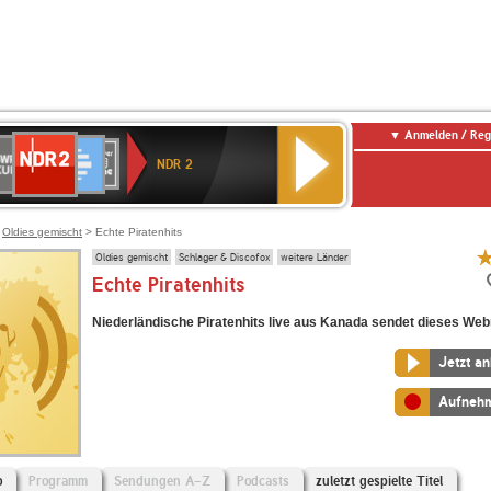
Anmelden / Reg
NDR
WR
Deutschlandfunk
SWR3
WDR
BR-
Deutschlandfunk
ANTENNE
80er
2
NDR 2
ltur
4
KLASSIK
Kultur
BAYERN
90er
OLDIE
ANTENNE
>
Oldies gemischt
> Echte Piratenhits
Oldies gemischt
Schlager & Discofox
weitere Länder
Echte Piratenhits
Niederländische Piratenhits live aus Kanada sendet dieses Web
Jetzt a
Aufneh
o
Programm
Sendungen A-Z
Podcasts
zuletzt gespielte Titel