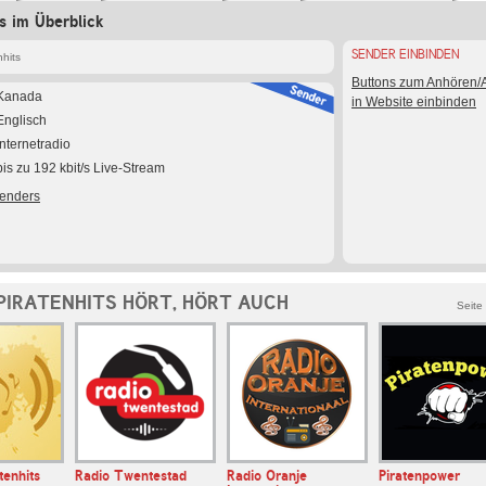
ts im Überblick
SENDER EINBINDEN
hits
Buttons zum Anhören
Kanada
in Website einbinden
Englisch
Internetradio
bis zu 192 kbit/s Live-Stream
Senders
PIRATENHITS HÖRT, HÖRT AUCH
Seite
tenhits
Radio Twentestad
Radio Oranje
Piratenpower