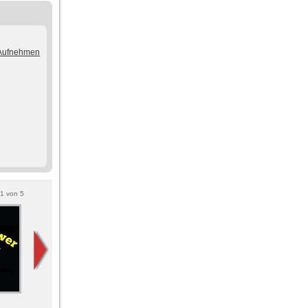
/Aufnehmen
1
von
5
Radio Hanzestad
De Piraat Gigant
Accent FM