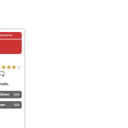
istrieren
radio.
nhören
men