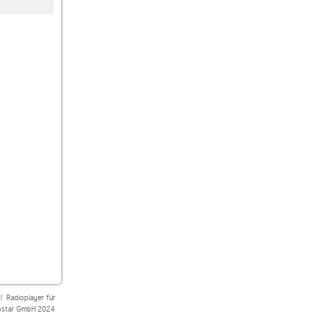
|
Radioplayer für
star GmbH 2024