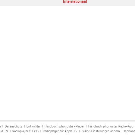
Internationaal
m
|
Datenschutz
|
Entwickler
|
Handbuch phonostar-Player
|
Handbuch phonostar Radio-App
oid TV
|
Radioplayer für iOS
|
Radioplayer für Apple TV
|
GDPR-Einstellungen ändern
| © phono