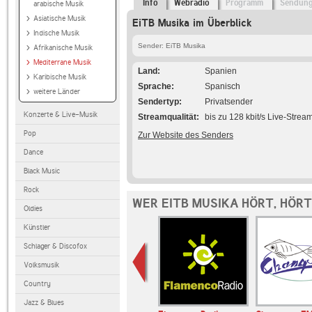
Info
Webradio
Programm
Sendun
arabische Musik
Asiatische Musik
EiTB Musika im Überblick
Indische Musik
Sender: EiTB Musika
Afrikanische Musik
Mediterrane Musik
Land
Spanien
Karibische Musik
Sprache
Spanisch
weitere Länder
Sendertyp
Privatsender
Konzerte & Live-Musik
Streamqualität
bis zu 128 kbit/s Live-Strea
Pop
Zur Website des Senders
Dance
Black Music
Rock
WER EITB MUSIKA HÖRT, HÖR
Oldies
Künstler
Schlager & Discofox
Volksmusik
Country
Jazz & Blues