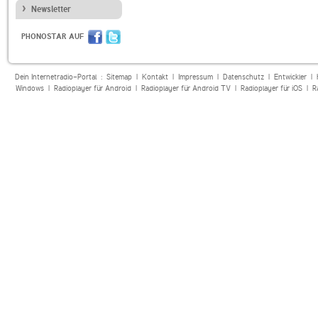
Newsletter
PHONOSTAR AUF
Dein Internetradio-Portal :
Sitemap
|
Kontakt
|
Impressum
|
Datenschutz
|
Entwickler
|
Windows
|
Radioplayer für Android
|
Radioplayer für Android TV
|
Radioplayer für iOS
|
R