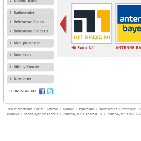
Klassik-Radio
Radiosender
Beliebteste Radios
Beliebteste Podcasts
Mein phonostar
laxy
Radio Bollerwagen
Hit Radio N1
ANTENNE B
ken
Downloads
Hilfe & Kontakt
Newsletter
PHONOSTAR AUF
Dein Internetradio-Portal :
Sitemap
|
Kontakt
|
Impressum
|
Datenschutz
|
Entwickler
|
Windows
|
Radioplayer für Android
|
Radioplayer für Android TV
|
Radioplayer für iOS
|
R