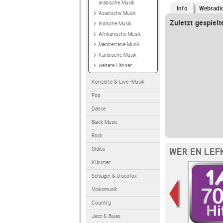
arabische Musik
Info
Webradi
Asiatische Musik
Zuletzt gespielt
Indische Musik
Afrikanische Musik
Mediterrane Musik
Karibische Musik
weitere Länder
Konzerte & Live-Musik
Pop
Dance
Black Music
Rock
Oldies
WER EN LEF
Künstler
Schlager & Discofox
Volksmusik
Country
Jazz & Blues