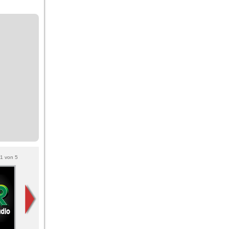
1
von
5