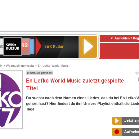
Anmelden / Reg
SWR
DR
NDR
ENNE
80er
SWR3
WDR
BR-
Deutschlandfunk
Deutschlandfunk
Kultur
SWR Kultur
2
ERN
90er
4
KLASSIK
Kultur
OLDIE
ANTENNE
ik
>
Weltmusik gemischt
> En Lefko World Music
Weltmusik gemischt
En Lefko World Music zuletzt gespielte
Titel
Du suchst nach dem Namen eines Liedes, das du bei En Lefko 
gehört hast? Hier findest du ihn! Unsere Playlist enthält die Lied
Tage.
Jetzt a
Aufneh