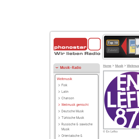
W
ANT
Top 10
2
BAY
Zuletzt
Home
>
Musik
>
Weltmus
Musik-Radio
Weltmusik
Folk
Latin
Chanson
Weltmusik gemischt
Deutsche Musik
Türkische Musik
Russische & slawische
Musik
© En Lefko
Orientalische &