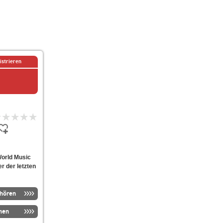
istrieren
World Music
er der letzten
nhören
men