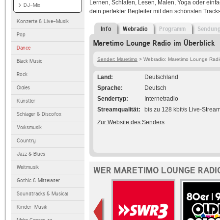
Lernen, Schlafen, Lesen, Malen, Yoga oder einf
DJ-Mix
dein perfekter Begleiter mit den schönsten Track
Konzerte & Live-Musik
Info
Webradio
Programm
Sendun
Pop
Maretimo Lounge Radio im Überblick
Dance
Sender: Maretimo
> Webradio: Maretimo Lounge Radi
Black Music
Rock
Land
Deutschland
Oldies
Sprache
Deutsch
Sendertyp
Internetradio
Künstler
Streamqualität
bis zu 128 kbit/s Live-Strea
Schlager & Discofox
Zur Website des Senders
Volksmusik
Country
Jazz & Blues
Weltmusik
WER MARETIMO LOUNGE RADIO
Gothic & Mittelalter
Soundtracks & Musical
Kinder-Musik