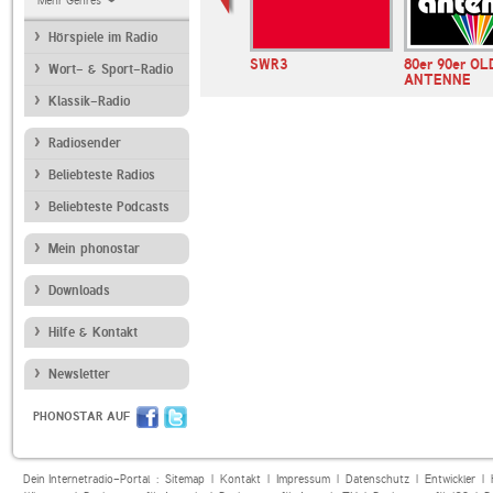
Mehr Genres
Hörspiele im Radio
erRadio.com
ANTENNE BAYERN
SWR3
80er 90er OL
Wort- & Sport-Radio
ANTENNE
Klassik-Radio
Radiosender
Beliebteste Radios
Beliebteste Podcasts
Mein phonostar
Downloads
Hilfe & Kontakt
Newsletter
PHONOSTAR AUF
Dein Internetradio-Portal :
Sitemap
|
Kontakt
|
Impressum
|
Datenschutz
|
Entwickler
|