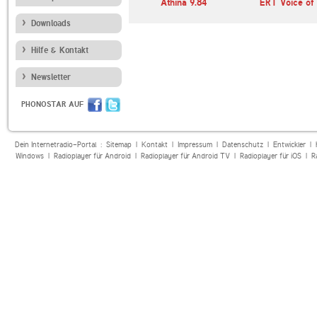
o Tutta
Athina 9.84
ERT Voice of
Downloads
Hilfe & Kontakt
Newsletter
PHONOSTAR AUF
Dein Internetradio-Portal :
Sitemap
|
Kontakt
|
Impressum
|
Datenschutz
|
Entwickler
|
Windows
|
Radioplayer für Android
|
Radioplayer für Android TV
|
Radioplayer für iOS
|
R