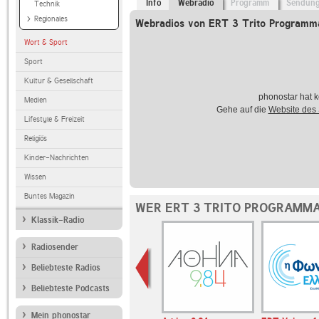
Info
Webradio
Programm
Sendun
Technik
Regionales
Webradios von ERT 3 Trito Programm
Wort & Sport
Sport
Kultur & Gesellschaft
phonostar hat k
Medien
Gehe auf die
Website des
Lifestyle & Freizeit
Religiös
Kinder-Nachrichten
Wissen
Buntes Magazin
WER ERT 3 TRITO PROGRAMMA
Klassik-Radio
Radiosender
Beliebteste Radios
Beliebteste Podcasts
Mein phonostar