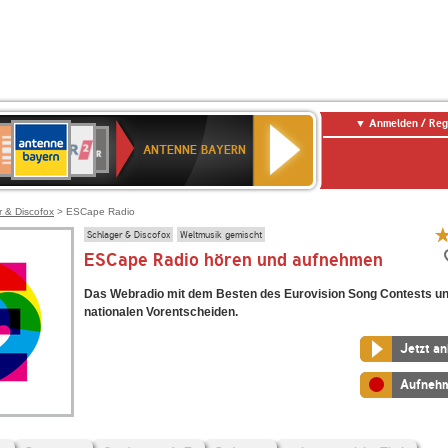
Anmelden / Reg
ANTENNE
eutschlandfunk
WDR
Deutschlandfunk
80er
SWR3
WDR
NDR
SWR
BAYERN
ANTENNE BAYERN
ltur
2
SIK
90er
4
2
Kultur
OLDIE
ANTENNE
r & Discofox
> ESCape Radio
Schlager & Discofox
Weltmusik gemischt
ESCape Radio hören und aufnehmen
Das Webradio mit dem Besten des Eurovision Song Contests u
nationalen Vorentscheiden.
Jetzt a
Aufneh