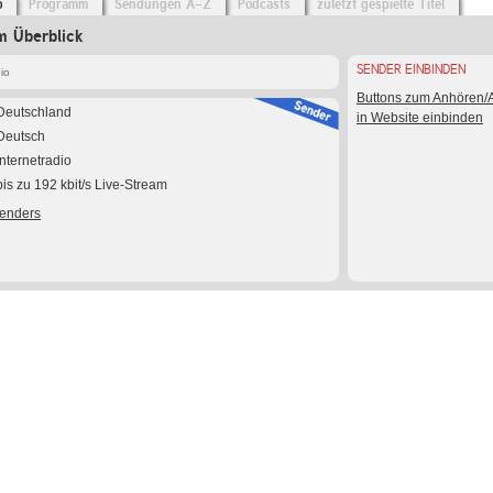
o
Programm
Sendungen A-Z
Podcasts
zuletzt gespielte Titel
m Überblick
SENDER EINBINDEN
io
Buttons zum Anhören
Deutschland
in Website einbinden
Deutsch
Internetradio
bis zu 192 kbit/s Live-Stream
Senders