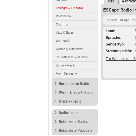
Info
Webradi
Schlager & Discofox
ESCape Radio i
Volksmusik
Sender: ESCape Rad
Country
Land
Jazz & Blues
Sprache
Weltmusik
Sendertyp
Gothic & Mittelalter
Streamqualität
Soundtracks & Musical
Zur Website des 
Kinder-Musik
Mehr Genres
Hörspiele im Radio
Wort- & Sport-Radio
Klassik-Radio
Radiosender
Beliebteste Radios
Beliebteste Podcasts