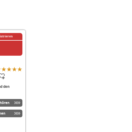
istrieren
nd den
nhören
men