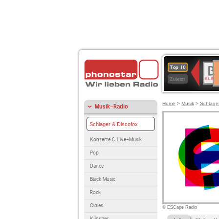
D
BR-
Top 10
Ku
KLAS
Zuletzt
Home
>
Musik
>
Schlage
Musik-Radio
Schlager & Discofox
Konzerte & Live-Musik
Pop
Dance
Black Music
Rock
Oldies
© ESCape Radio
Künstler