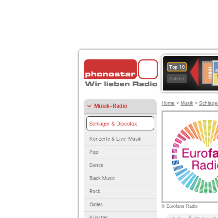
A
Deuts
Top 10
B
Kultu
Zuletzt
Home
>
Musik
>
Schlage
Musik-Radio
Schlager & Discofox
Konzerte & Live-Musik
Pop
Dance
Black Music
Rock
Oldies
© Eurofans Radio
Künstler