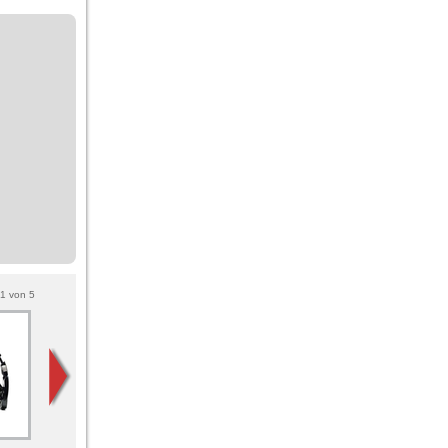
1
von
5