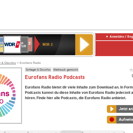
Anmelden / Reg
WDR
NTENNE
SWR
chlandfunk
Deutschlandfunk
80er
SWR3
WDR
BR-
NDR
2
WDR 2
AYERN
Kultur
r
90er
4
KLASSIK
2
OLDIE
ANTENNE
r & Discofox
> Eurofans Radio
Schlager & Discofox
Weltmusik gemischt
Eurofans Radio Podcasts
Eurofans Radio bietet dir viele Inhalte zum Download an. In For
Podcasts kannst du diese Inhalte von Eurofans Radio jederzeit 
hören. Finde hier alle Podcasts, die Eurofans Radio anbietet.
Jetzt a
Aufneh