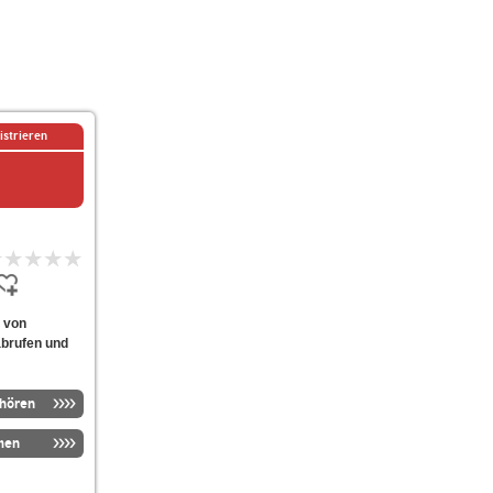
istrieren
m von
abrufen und
nhören
men