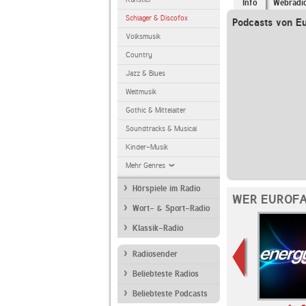
Info
Webradi
Schlager & Discofox
Podcasts von E
Volksmusik
Country
Jazz & Blues
Weltmusik
Gothic & Mittelalter
Soundtracks & Musical
Kinder-Musik
Mehr Genres
Hörspiele im Radio
WER EUROFA
Wort- & Sport-Radio
Klassik-Radio
Radiosender
Beliebteste Radios
Beliebteste Podcasts