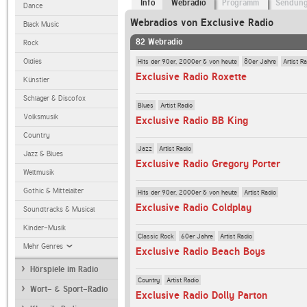
Info
Webradio
Programm
Sendun
Dance
Webradios von Exclusive Radio
Black Music
82 Webradio
Rock
Hits der 90er, 2000er & von heute
80er Jahre
Artist R
Oldies
Exclusive Radio Roxette
Künstler
Schlager & Discofox
Blues
Artist Radio
Volksmusik
Exclusive Radio BB King
Country
Jazz
Artist Radio
Jazz & Blues
Exclusive Radio Gregory Porter
Weltmusik
Gothic & Mittelalter
Hits der 90er, 2000er & von heute
Artist Radio
Exclusive Radio Coldplay
Soundtracks & Musical
Kinder-Musik
Classic Rock
60er Jahre
Artist Radio
Mehr Genres
Exclusive Radio Beach Boys
Hörspiele im Radio
Country
Artist Radio
Wort- & Sport-Radio
Exclusive Radio Dolly Parton