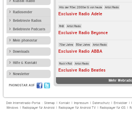
Klassik-Radio
Hits der 90er, 2000er & von heute
Artist Radio
Radiosender
Exclusive Radio Adele
Beliebteste Radios
RnB
Artist Radio
Beliebteste Podcasts
Exclusive Radio Beyonce
Mein phonostar
70er Jahre
80er Jahre
Artist Radio
Exclusive Radio ABBA
Downloads
Hilfe & Kontakt
Rock'n'Roll
Artist Radio
Exclusive Radio Beatles
Newsletter
Mehr Webradio
PHONOSTAR AUF
Dein Internetradio-Portal :
Sitemap
|
Kontakt
|
Impressum
|
Datenschutz
|
Entwickler
|
Windows
|
Radioplayer für Android
|
Radioplayer für Android TV
|
Radioplayer für iOS
|
R