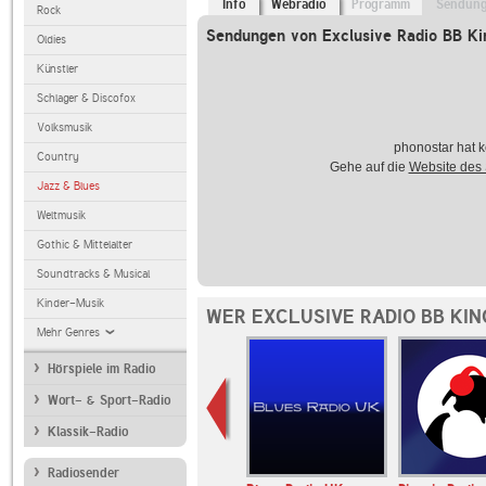
Info
Webradio
Programm
Sendun
Rock
Sendungen von Exclusive Radio BB Ki
Oldies
Künstler
Schlager & Discofox
Volksmusik
phonostar hat k
Country
Gehe auf die
Website des
Jazz & Blues
Weltmusik
Gothic & Mittelalter
Soundtracks & Musical
Kinder-Musik
WER EXCLUSIVE RADIO BB KIN
Mehr Genres
Hörspiele im Radio
Wort- & Sport-Radio
Klassik-Radio
Radiosender