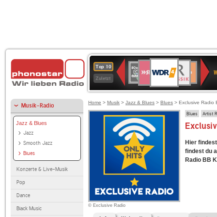
WDR
SWR3
BR-
80er
Deutschlandfunk
NDR
Deutschlandfun
SWR
Top 10
4
W
KLASSIK
90er
2
Kultur
Kultur
Zuletzt
OLDIE
ANTENNE
Home
>
Musik
>
Jazz & Blues
>
Blues
> Exclusive Radio 
Musik-Radio
Blues
Artist 
Jazz & Blues
Exclusi
Jazz
Hier findes
Smooth Jazz
findest du 
Blues
Radio BB Ki
Konzerte & Live-Musik
Pop
Dance
© Exclusive Radio
Black Music