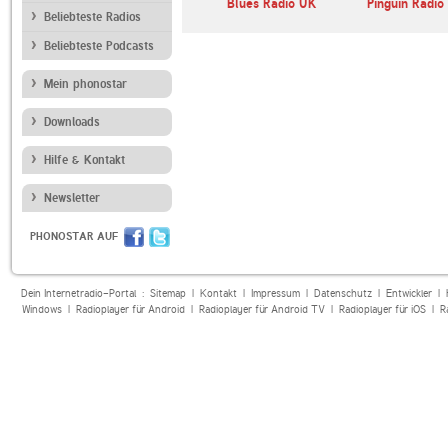
andfunk
Blues Radio UK
Pinguin Radio
Beliebteste Radios
Beliebteste Podcasts
Mein phonostar
Downloads
Hilfe & Kontakt
Newsletter
PHONOSTAR AUF
Dein Internetradio-Portal :
Sitemap
|
Kontakt
|
Impressum
|
Datenschutz
|
Entwickler
|
Windows
|
Radioplayer für Android
|
Radioplayer für Android TV
|
Radioplayer für iOS
|
R