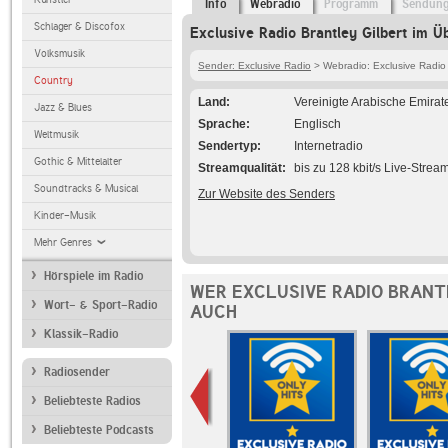
Info
Webradio
Programm
Sendun
Schlager & Discofox
Exclusive Radio Brantley Gilbert im Ü
Volksmusik
Sender: Exclusive Radio
> Webradio: Exclusive Radio 
Country
Land
Vereinigte Arabische Emirat
Jazz & Blues
Sprache
Englisch
Weltmusik
Sendertyp
Internetradio
Gothic & Mittelalter
Streamqualität
bis zu 128 kbit/s Live-Strea
Soundtracks & Musical
Zur Website des Senders
Kinder-Musik
Mehr Genres
Hörspiele im Radio
WER EXCLUSIVE RADIO BRANT
Wort- & Sport-Radio
AUCH
Klassik-Radio
Radiosender
Beliebteste Radios
Beliebteste Podcasts