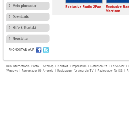
Mein phonostar
dio UK
Offshore Music Radio
Exclusive Radio 2Pac
Exclusive Rad
Morrison
Downloads
Hilfe & Kontakt
Newsletter
PHONOSTAR AUF
Dein Internetradio-Portal :
Sitemap
|
Kontakt
|
Impressum
|
Datenschutz
|
Entwickler
|
Windows
|
Radioplayer für Android
|
Radioplayer für Android TV
|
Radioplayer für iOS
|
R