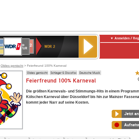
Anmelden / Reg
WDR
NTENNE
SWR
chlandfunk
Deutschlandfunk
80er
SWR3
WDR
BR-
NDR
2
WDR 2
AYERN
Kultur
r
90er
4
KLASSIK
2
OLDIE
ANTENNE
>
Oldies gemischt
> Feierfreund 100% Karneval
Oldies gemischt
Schlager & Discofox
Deutsche Musik
Feierfreund 100% Karneval
Die größten Karnevals- und Stimmungs-Hits in einem Program
Kölschen Karneval über Düsseldorf bis hin zur Mainzer Fassena
kommt jeder Narr auf seine Kosten.
Jetzt a
Aufneh