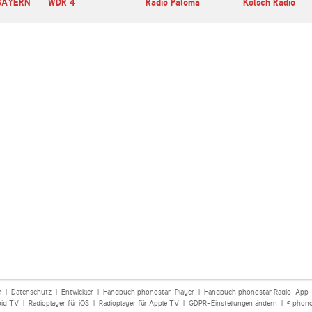
BAYERN
WDR 4
Radio Paloma
Kölsch Radio
m
|
Datenschutz
|
Entwickler
|
Handbuch phonostar-Player
|
Handbuch phonostar Radio-App
oid TV
|
Radioplayer für iOS
|
Radioplayer für Apple TV
|
GDPR-Einstellungen ändern
| © phono