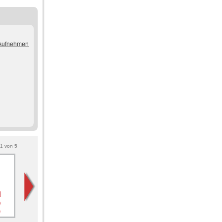
/Aufnehmen
1
von
5