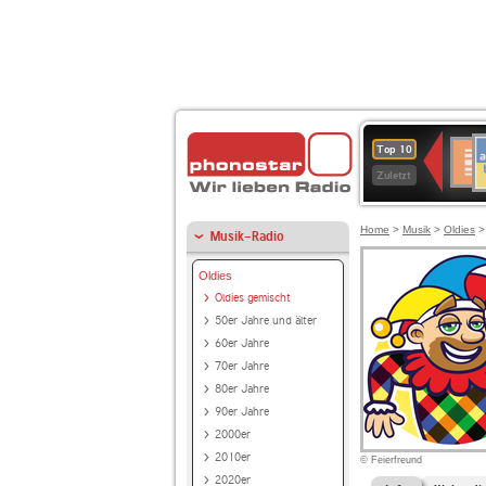
A
Deuts
Top 10
B
Kultu
Zuletzt
Home
>
Musik
>
Oldies
Musik-Radio
Oldies
Oldies gemischt
50er Jahre und älter
60er Jahre
70er Jahre
80er Jahre
90er Jahre
2000er
2010er
© Feierfreund
2020er