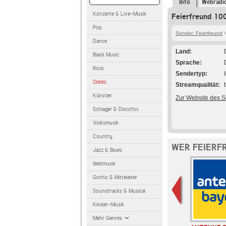
Info
Webradi
Konzerte & Live-Musik
Feierfreund 10
Pop
Sender: Feierfreund
>
Dance
Land
Black Music
Sprache
Rock
Sendertyp
Oldies
Streamqualität
Künstler
Zur Website des 
Schlager & Discofox
Volksmusik
Country
WER FEIERF
Jazz & Blues
Weltmusik
Gothic & Mittelalter
Soundtracks & Musical
Kinder-Musik
Mehr Genres