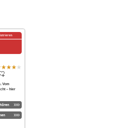
istrieren
m. Vom
cht – hier
nhören
men