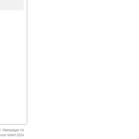
SWR3
Feierfreund 100%
Feierfreund 100%
Oktoberfest
Oldie-Party
|
Radioplayer für
star GmbH 2024