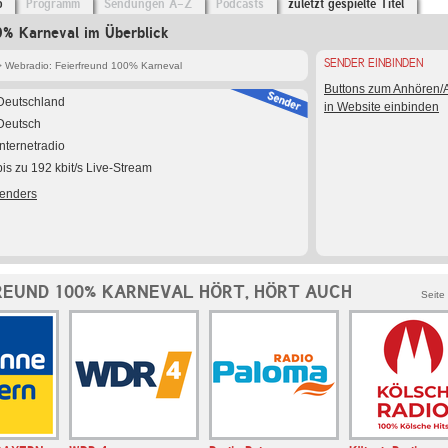
o
Programm
Sendungen A-Z
Podcasts
zuletzt gespielte Titel
0% Karneval im Überblick
SENDER EINBINDEN
 Webradio: Feierfreund 100% Karneval
Buttons zum Anhören
Deutschland
in Website einbinden
Deutsch
Internetradio
bis zu 192 kbit/s Live-Stream
Senders
REUND 100% KARNEVAL HÖRT, HÖRT AUCH
Seite