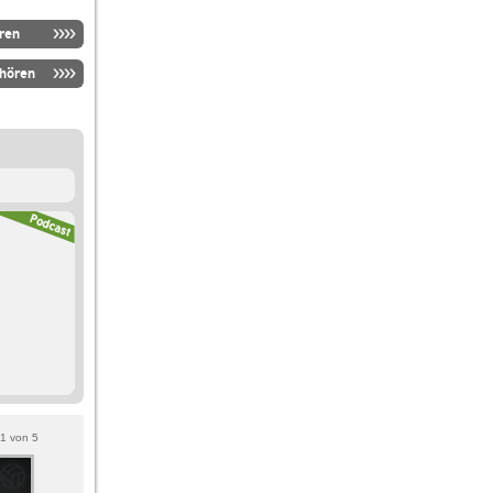
ren
nhören
1
von
5