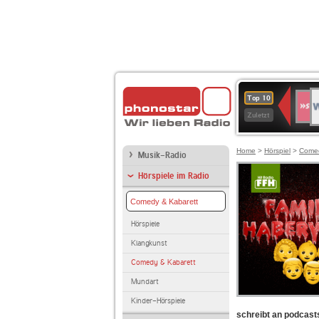
W
SWR
Top 10
4
Zuletzt
Home
>
Hörspiel
>
Comed
Musik-Radio
Hörspiele im Radio
Comedy & Kabarett
Hörspiele
Klangkunst
Comedy & Kabarett
Mundart
Kinder-Hörspiele
schreibt an podcast