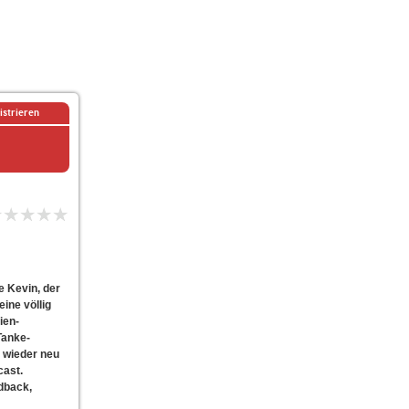
istrieren
e Kevin, der
ine völlig
ien-
Tanke-
 wieder neu
cast.
dback,