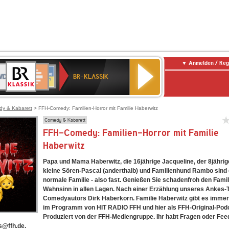
Anmelden / Reg
BR-
DR
Deutschlandfunk
3
Deutschlandfunk
80er
NDR
ANTENNE
SWR
KLASSIK
BR-KLASSIK
Kultur
90er
2
BAYERN
Kultur
OLDIE
ANTENNE
y & Kabarett
> FFH-Comedy: Familien-Horror mit Familie Haberwitz
Comedy & Kabarett
FFH-Comedy: Familien-Horror mit Familie
Haberwitz
Papa und Mama Haberwitz, die 16jährige Jacqueline, der 8jährig
kleine Sören-Pascal (anderthalb) und Familienhund Rambo sind e
normale Familie - also fast. Genießen Sie schadenfroh den Famil
Wahnsinn in allen Lagen. Nach einer Erzählung unseres Ankes-
Comedyautors Dirk Haberkorn. Familie Haberwitz gibt es immer
im Programm von HIT RADIO FFH und hier als FFH-Original-Pod
Produziert von der FFH-Mediengruppe. Ihr habt Fragen oder Fee
s@ffh.de.