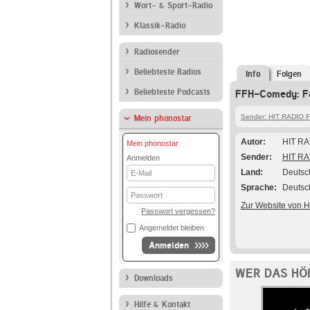
Wort- & Sport-Radio
Klassik-Radio
Radiosender
Beliebteste Radios
Info
Folgen
Beliebteste Podcasts
FFH-Comedy: Fam
Sender: HIT RADIO 
Mein phonostar
Autor
HIT RA
Mein phonostar
Sender
HIT RA
Anmelden
E-
Land
Deutsc
Mail
Sprache
Deutsc
Passwort
Zur Website von 
Passwort vergessen?
Angemeldet bleiben
Anmelden
WER DAS HÖ
Downloads
Hilfe & Kontakt