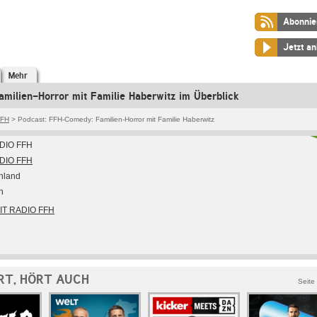
Abonnie
Jetzt a
Mehr
ilien-Horror mit Familie Haberwitz im Überblick
FFH
> Podcast: FFH-Comedy: Familien-Horror mit Familie Haberwitz
DIO FFH
DIO FFH
hland
h
HIT RADIO FFH
RT, HÖRT AUCH
Seite