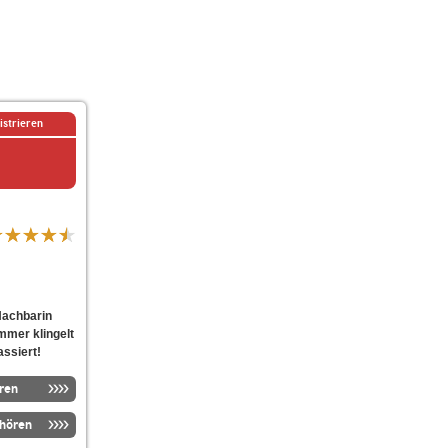
istrieren
Nachbarin
mmer klingelt
assiert!
ren
nhören