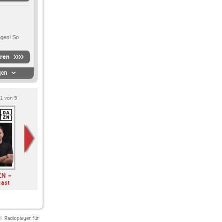
ngen! So
ören
gen
1
von
5
ZN -
Genre Geschehen
SPONTENT - mit
Thema des Tages
cast
Alex Walkenhorst
|
Radioplayer für