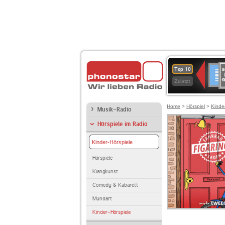
8
Deuts
Top 10
9
Zuletzt
O
A
Home
>
Hörspiel
>
Kinde
Musik-Radio
Hörspiele im Radio
Kinder-Hörspiele
Hörspiele
Klangkunst
Comedy & Kabarett
Mundart
Kinder-Hörspiele