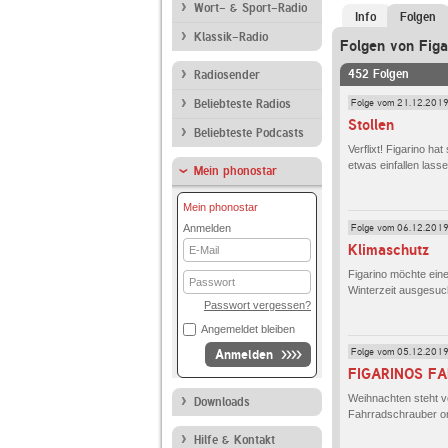
Wort- & Sport-Radio
Info
Folgen
Klassik-Radio
Folgen von Figa
452 Folgen
Radiosender
Folge vom 21.12.201
Beliebteste Radios
Stollen
Beliebteste Podcasts
Verflixt! Figarino 
etwas einfallen lass
Mein phonostar
Mein phonostar
Folge vom 06.12.201
Anmelden
E-
Klimaschutz
Mail
Figarino möchte ein
Passwort
Winterzeit ausgesuch
Passwort vergessen?
Angemeldet bleiben
Folge vom 05.12.201
Anmelden
FIGARINOS F
Weihnachten steht vo
Downloads
Fahrradschrauber org
Hilfe & Kontakt