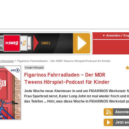
Anmelden / Reg
SWR3
0er
WDR
chlandfunk
NDR
BR-
SWR
SWR3
0er
4
2
KLASSIK
Kultur
LDIE
NTENNE
r-Hörspiele
> Figarinos Fahrradladen - Der MDR Tweens Hörspiel-Podcast für Kinder
Kinder-Hörspiel
Figarinos Fahrradladen - Der MDR
Tweens Hörspiel-Podcast für Kinder
Jede Woche neue Abenteuer in und um FIGARINOS Werkstatt: 
Frau Sparbrod nervt, Kater Long John ist mal wieder frech und i
das Telefon ... Hört, was diese Woche in FIGARINOS Werkstatt p
Abonnie
Jetzt a