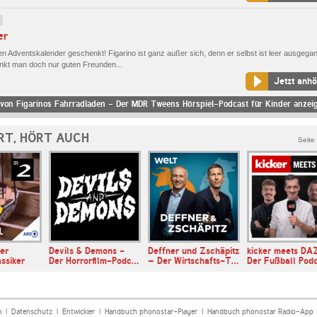
9
er
en Adventskalender geschenkt! Figarino ist ganz außer sich, denn er selbst ist leer ausgega
nkt man doch nur guten Freunden...
Jetzt anh
von Figarinos Fahrradladen - Der MDR Tweens Hörspiel-Podcast für Kinder anzei
RT, HÖRT AUCH
Seite
er
Devils & Demons -
Deffner und Zschäpitz
kicker meets DA
ssiker
Der Horrorfilm-Podc…
– Der Wirtschafts-T…
Der Fußball Pod
m
|
Datenschutz
|
Entwickler
|
Handbuch phonostar-Player
|
Handbuch phonostar Radio-App