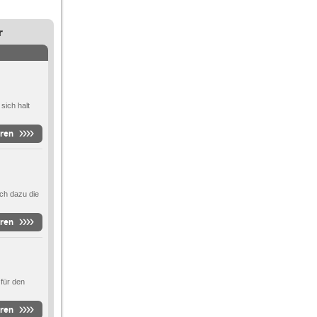
r
sich halt
ören
ch dazu die
ören
 für den
ören