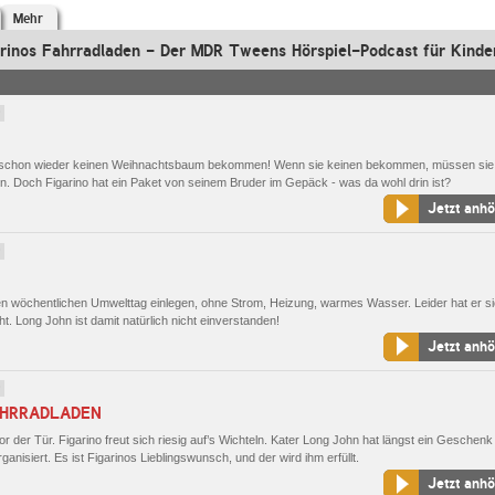
Mehr
rinos Fahrradladen - Der MDR Tweens Hörspiel-Podcast für Kinde
9
hat schon wieder keinen Weihnachtsbaum bekommen! Wenn sie keinen bekommen, müssen sie 
en. Doch Figarino hat ein Paket von seinem Bruder im Gepäck - was da wohl drin ist?
Jetzt anh
9
en wöchentlichen Umwelttag einlegen, ohne Strom, Heizung, warmes Wasser. Leider hat er si
t. Long John ist damit natürlich nicht einverstanden!
Jetzt anh
9
AHRRADLADEN
r der Tür. Figarino freut sich riesig auf’s Wichteln. Kater Long John hat längst ein Geschenk
anisiert. Es ist Figarinos Lieblingswunsch, und der wird ihm erfüllt.
Jetzt anh