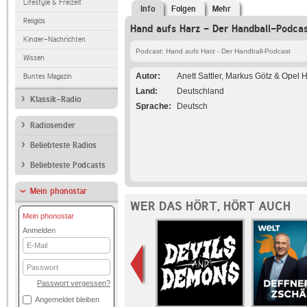
Lifestyle & Freizeit
Info
Folgen
Mehr
Religiös
Hand aufs Harz - Der Handball-Podcas
Kinder-Nachrichten
Podcast: Hand aufs Harz - Der Handball-Podcast
Wissen
Autor
Anett Sattler, Markus Götz & Opel 
Buntes Magazin
Land
Deutschland
Klassik-Radio
Sprache
Deutsch
Radiosender
Beliebteste Radios
Beliebteste Podcasts
Mein phonostar
WER DAS HÖRT, HÖRT AUCH
Mein phonostar
Anmelden
E-
Mail
Passwort
Passwort vergessen?
Angemeldet bleiben