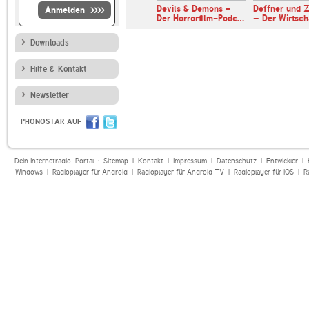
er & Somuncu
Devils & Demons -
Deffner und Z
Anmelden
Der Horrorfilm-Podc…
– Der Wirtsc
Downloads
Hilfe & Kontakt
Newsletter
PHONOSTAR AUF
Dein Internetradio-Portal :
Sitemap
|
Kontakt
|
Impressum
|
Datenschutz
|
Entwickler
|
Windows
|
Radioplayer für Android
|
Radioplayer für Android TV
|
Radioplayer für iOS
|
R