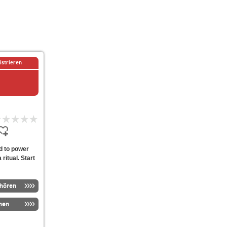
istrieren
d to power
ritual. Start
nhören
men