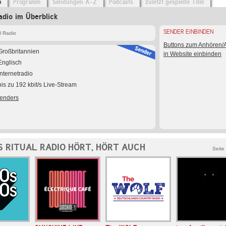
o
Programm
Sendungen A-Z
Podcasts
zuletzt gespielte Titel
adio im Überblick
SENDER EINBINDEN
l Radio
Buttons zum Anhören
Großbritannien
in Website einbinden
Englisch
Internetradio
bis zu 192 kbit/s Live-Stream
Senders
S RITUAL RADIO HÖRT, HÖRT AUCH
Seite