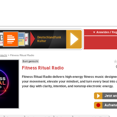
Anmelden / Reg
Deutschlandfunk
R-
ANTENNE
Deutschlandfunk
80er
SWR3
NDR
WDR
SWR
Deutschlandfunk
Kultur
LASSIK
BAYERN
90er
2
2
Kultur
Kultur
OLDIE
ANTENNE
mischt
> Fitness Ritual Radio
Bunt gemischt
Fitness Ritual Radio
Fitness Ritual Radio delivers high-energy fitness music designe
your movement, elevate your mindset, and turn every beat into a 
your day with clarity, intention, and nonstop electronic energy.
Jetzt a
Aufneh