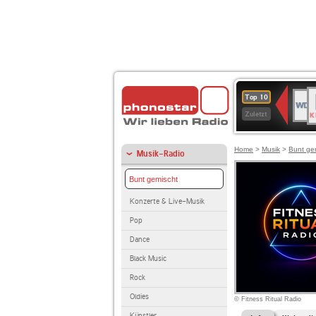
B
WDR
Top 10
K
4
Zuletzt
Home
>
Musik
>
Bunt ge
Musik-Radio
Bunt gemischt
Konzerte & Live-Musik
Pop
Dance
Black Music
Rock
Oldies
© Fitness Ritual Radio
Künstler