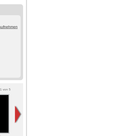
/Aufnehmen
1
von
5