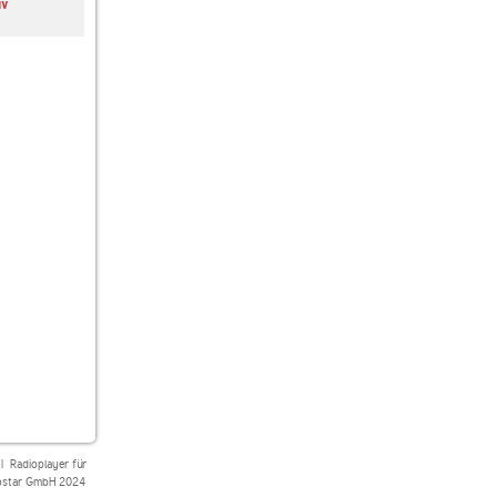
iv
Ambient Sleeping Pill
SUNSHINE
1A Synthie Pop
|
Radioplayer für
star GmbH 2024