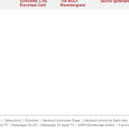
SUNSHINE LIVE
The WOLF
laut.fm djinterakt
Électrique Café
Weserbergland
m
|
Datenschutz
|
Entwickler
|
Handbuch phonostar-Player
|
Handbuch phonostar Radio-App
oid TV
|
Radioplayer für iOS
|
Radioplayer für Apple TV
|
GDPR-Einstellungen ändern
| © phono