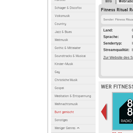
Info
Webradi
Schlager & Discofox
Fitness Ritual R
Volksmusik
Sender: Fitness Ritua
Country
Land
Jazz & Blues
Sprache
Weltmusik
Sendertyp
Gothic & Mittelalter
Streamqualität
Soundtracks & Musical
Zur Website des 
Kinder-Musik
Gay
Christliche Musik
WER FITNES
Gospel
Meditation & Entspannung
Weihnachtsmusik
Bunt gemischt
Sonstiges
Weniger Genres