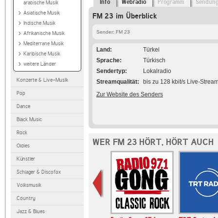
Info
Webradio
Programm
Sendun
arabische Musik
Asiatische Musik
FM 23 im Überblick
Indische Musik
Sender: FM 23
Afrikanische Musik
Mediterrane Musik
Land
Türkei
Karibische Musik
Sprache
Türkisch
weitere Länder
Sendertyp
Lokalradio
Konzerte & Live-Musik
Streamqualität
bis zu 128 kbit/s Live-Strea
Pop
Zur Website des Senders
Dance
Black Music
Rock
WER FM 23 HÖRT, HÖRT AUCH
Oldies
Künstler
Schlager & Discofox
Volksmusik
Country
Jazz & Blues