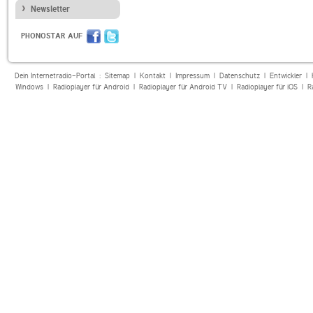
Newsletter
PHONOSTAR AUF
Dein Internetradio-Portal :
Sitemap
|
Kontakt
|
Impressum
|
Datenschutz
|
Entwickler
|
Windows
|
Radioplayer für Android
|
Radioplayer für Android TV
|
Radioplayer für iOS
|
R