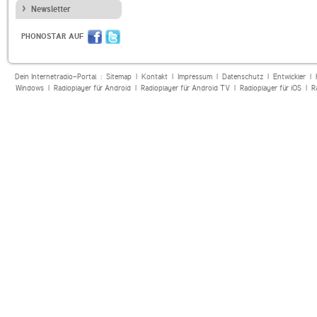
Newsletter
PHONOSTAR AUF
Dein Internetradio-Portal :
Sitemap
|
Kontakt
|
Impressum
|
Datenschutz
|
Entwickler
|
Windows
|
Radioplayer für Android
|
Radioplayer für Android TV
|
Radioplayer für iOS
|
R