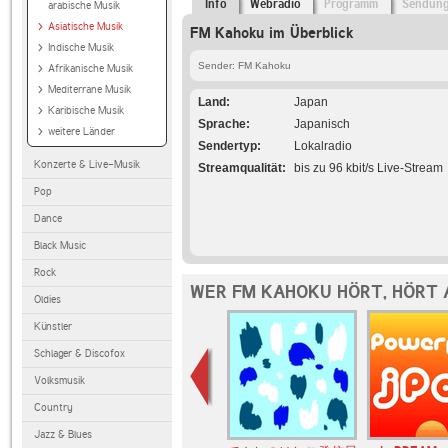
Info
Webradio
Programm
Sendun
arabische Musik
Asiatische Musik
FM Kahoku im Überblick
Indische Musik
Sender: FM Kahoku
Afrikanische Musik
Mediterrane Musik
Land
Japan
Karibische Musik
Sprache
Japanisch
weitere Länder
Sendertyp
Lokalradio
Konzerte & Live-Musik
Streamqualität
bis zu 96 kbit/s Live-Stream
Pop
Dance
Black Music
Rock
WER FM KAHOKU HÖRT, HÖRT
Oldies
Künstler
Schlager & Discofox
Volksmusik
Country
Jazz & Blues