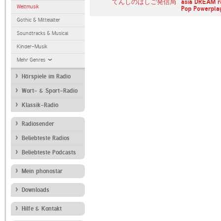
io
ANTENNE BAYERN
てんしのはしご発信局
asia DREAM r
Weltmusik
hire
CHILLOUT ANTENNE
Pop Powerpla
Gothic & Mittelalter
Soundtracks & Musical
Kinder-Musik
Mehr Genres
Hörspiele im Radio
Wort- & Sport-Radio
Klassik-Radio
Radiosender
Beliebteste Radios
Beliebteste Podcasts
Mein phonostar
Downloads
Hilfe & Kontakt