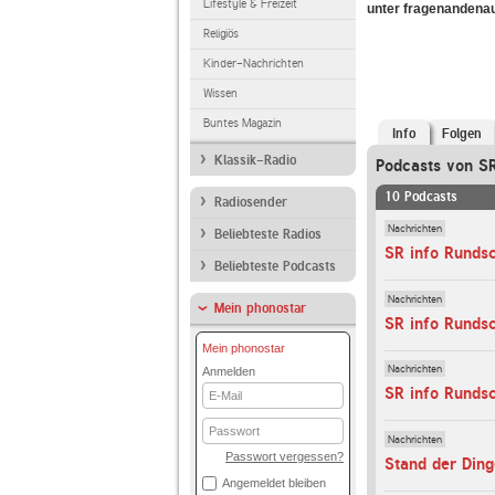
Lifestyle & Freizeit
unter fragenandena
Religiös
Kinder-Nachrichten
Wissen
Buntes Magazin
Info
Folgen
Klassik-Radio
Podcasts von S
10 Podcasts
Radiosender
Nachrichten
Beliebteste Radios
SR info Runds
Beliebteste Podcasts
Nachrichten
Mein phonostar
SR info Runds
Mein phonostar
Nachrichten
Anmelden
E-
SR info Runds
Mail
Passwort
Nachrichten
Passwort vergessen?
Stand der Ding
Angemeldet bleiben