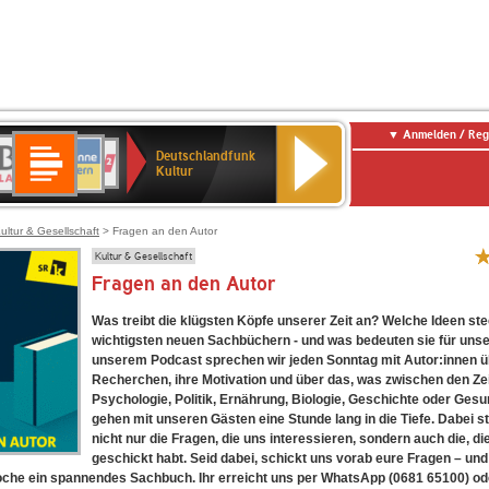
Anmelden / Reg
Deutschlandfunk
R-
ANTENNE
Deutschlandfunk
80er
SWR3
NDR
WDR
SWR
Deutschlandfunk
Kultur
LASSIK
BAYERN
90er
2
2
Kultur
Kultur
OLDIE
ANTENNE
ultur & Gesellschaft
> Fragen an den Autor
Kultur & Gesellschaft
Fragen an den Autor
Was treibt die klügsten Köpfe unserer Zeit an? Welche Ideen st
wichtigsten neuen Sachbüchern - und was bedeuten sie für unser
unserem Podcast sprechen wir jeden Sonntag mit Autor:innen ü
Recherchen, ihre Motivation und über das, was zwischen den Zei
Psychologie, Politik, Ernährung, Biologie, Geschichte oder Gesu
gehen mit unseren Gästen eine Stunde lang in die Tiefe. Dabei st
nicht nur die Fragen, die uns interessieren, sondern auch die, die
geschickt habt. Seid dabei, schickt uns vorab eure Fragen – und
che ein spannendes Sachbuch. Ihr erreicht uns per WhatsApp (0681 65100) ode