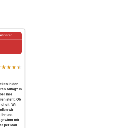
istrieren
ecken in den
en Alltag? In
ber ihre
len steht. Ob
ndheit: Wir
ellen wir
 ihr uns
 gewinnt mit
r per Mail