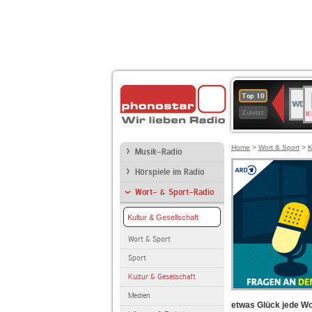
B
WDR
Top 10
K
4
Zuletzt
Home
>
Wort & Sport
>
K
Musik-Radio
Hörspiele im Radio
Wort- & Sport-Radio
Kultur & Gesellschaft
Wort & Sport
Sport
Kultur & Gesellschaft
Medien
etwas Glück jede Wo