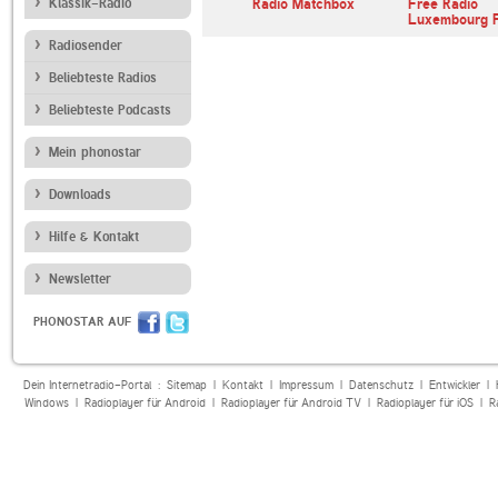
M KZRO
Klassik-Radio
Radio 32
Radio Matchbox
Free Radio
Luxembourg F
Radiosender
Beliebteste Radios
Beliebteste Podcasts
Mein phonostar
Downloads
Hilfe & Kontakt
Newsletter
PHONOSTAR AUF
Dein Internetradio-Portal :
Sitemap
|
Kontakt
|
Impressum
|
Datenschutz
|
Entwickler
|
Windows
|
Radioplayer für Android
|
Radioplayer für Android TV
|
Radioplayer für iOS
|
R