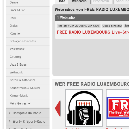
Info
Webradio
Programm
Sendun
Dance
Webradios von FREE RADIO LUXEMB
Black Music
1 Webradio
Rock
Hits der 90er, 2000er & von heute
Oldies gemischt
80e
Oldies
FREE RADIO LUXEMBOURG Live-Str
Künstler
Schlager & Discofox
Volksmusik
Country
Jazz & Blues
Weltmusik
Gothic & Mittelalter
WER FREE RADIO LUXEMBOURG
Soundtracks & Musical
Kinder-Musik
Mehr Genres
Hörspiele im Radio
Wort- & Sport-Radio