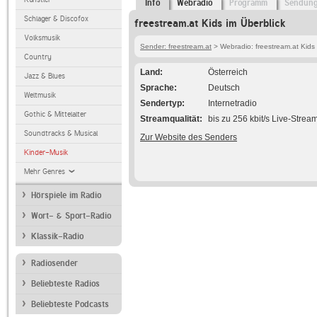
Info
Webradio
Programm
Sendun
Schlager & Discofox
freestream.at Kids im Überblick
Volksmusik
Sender: freestream.at
> Webradio: freestream.at Kids
Country
Land
Österreich
Jazz & Blues
Sprache
Deutsch
Weltmusik
Sendertyp
Internetradio
Gothic & Mittelalter
Streamqualität
bis zu 256 kbit/s Live-Strea
Soundtracks & Musical
Zur Website des Senders
Kinder-Musik
Mehr Genres
Hörspiele im Radio
Wort- & Sport-Radio
Klassik-Radio
Radiosender
Beliebteste Radios
Beliebteste Podcasts