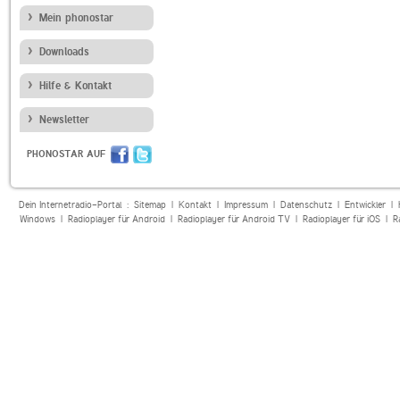
Mein phonostar
Downloads
Hilfe & Kontakt
Newsletter
PHONOSTAR AUF
Dein Internetradio-Portal :
Sitemap
|
Kontakt
|
Impressum
|
Datenschutz
|
Entwickler
|
Windows
|
Radioplayer für Android
|
Radioplayer für Android TV
|
Radioplayer für iOS
|
R