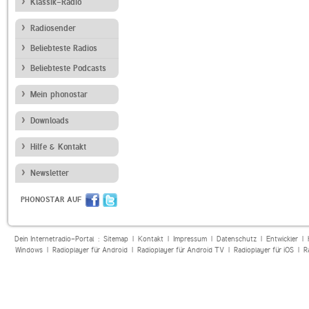
Klassik-Radio
Radiosender
Beliebteste Radios
Beliebteste Podcasts
Mein phonostar
Downloads
Hilfe & Kontakt
Newsletter
PHONOSTAR AUF
Dein Internetradio-Portal :
Sitemap
|
Kontakt
|
Impressum
|
Datenschutz
|
Entwickler
|
Windows
|
Radioplayer für Android
|
Radioplayer für Android TV
|
Radioplayer für iOS
|
R