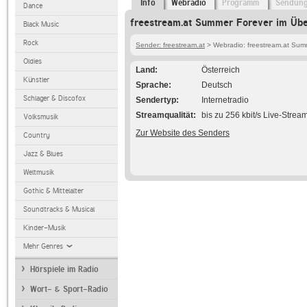
Info
Webradio
Programm
Sendun
Dance
freestream.at Summer Forever im Übe
Black Music
Rock
Sender: freestream.at
> Webradio: freestream.at Sum
Oldies
Land
Österreich
Künstler
Sprache
Deutsch
Schlager & Discofox
Sendertyp
Internetradio
Streamqualität
bis zu 256 kbit/s Live-Strea
Volksmusik
Zur Website des Senders
Country
Jazz & Blues
Weltmusik
Gothic & Mittelalter
Soundtracks & Musical
Kinder-Musik
Mehr Genres
Hörspiele im Radio
Wort- & Sport-Radio