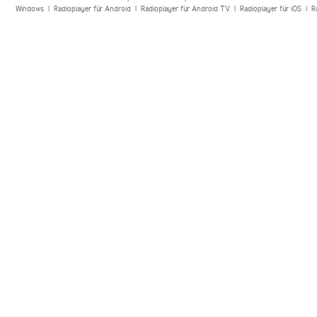
Windows
|
Radioplayer für Android
|
Radioplayer für Android TV
|
Radioplayer für iOS
|
R