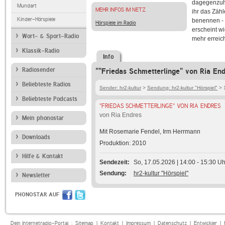
dagegenzuha
Mundart
MEHR INFOS IM NETZ
ihr das Zähl
Kinder-Hörspiele
benennen - d
Hörspiele im Radio
erscheint wi
Wort- & Sport-Radio
mehr erreic
Klassik-Radio
Info
Radiosender
""Friedas Schmetterlinge" von Ria End
Beliebteste Radios
Sender: hr2-kultur
>
Sendung: hr2-kultur "Hörspiel"
> 1
Beliebteste Podcasts
"FRIEDAS SCHMETTERLINGE" VON RIA ENDRES
von Ria Endres
Mein phonostar
Mit Rosemarie Fendel, Irm Herrmann
Downloads
Produktion: 2010
Hilfe & Kontakt
Sendezeit
So, 17.05.2026 | 14:00 - 15:30 Uh
Sendung
hr2-kultur "Hörspiel"
Newsletter
PHONOSTAR AUF
Dein Internetradio-Portal :
Sitemap
|
Kontakt
|
Impressum
|
Datenschutz
|
Entwickler
|