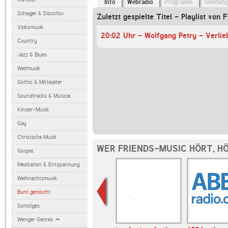
Info
Webradio
Programm
Sendun
Schlager & Discofox
Zuletzt gespielte Titel - Playlist von 
Volksmusik
Country
Jazz & Blues
Weltmusik
Gothic & Mittelalter
Soundtracks & Musical
Kinder-Musik
Gay
Christliche Musik
WER FRIENDS-MUSIC HÖRT, H
Gospel
Meditation & Entspannung
Weihnachtsmusik
Bunt gemischt
Sonstiges
Weniger Genres