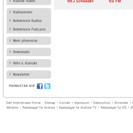
Klassik-Radio
NRJ Schweden
Rix FM
Radiosender
Beliebteste Radios
Beliebteste Podcasts
Mein phonostar
Downloads
Hilfe & Kontakt
Newsletter
PHONOSTAR AUF
Dein Internetradio-Portal :
Sitemap
|
Kontakt
|
Impressum
|
Datenschutz
|
Entwickler
|
Windows
|
Radioplayer für Android
|
Radioplayer für Android TV
|
Radioplayer für iOS
|
R