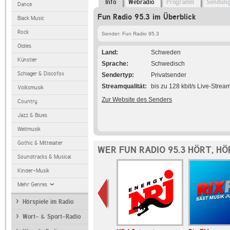
Info
Webradio
Programm
Sendun
Dance
Fun Radio 95.3 im Überblick
Black Music
Rock
Sender: Fun Radio 95.3
Oldies
Land
Schweden
Künstler
Sprache
Schwedisch
Schlager & Discofox
Sendertyp
Privatsender
Streamqualität
bis zu 128 kbit/s Live-Strea
Volksmusik
Zur Website des Senders
Country
Jazz & Blues
Weltmusik
Gothic & Mittelalter
WER FUN RADIO 95.3 HÖRT, H
Soundtracks & Musical
Kinder-Musik
Mehr Genres
Hörspiele im Radio
Wort- & Sport-Radio