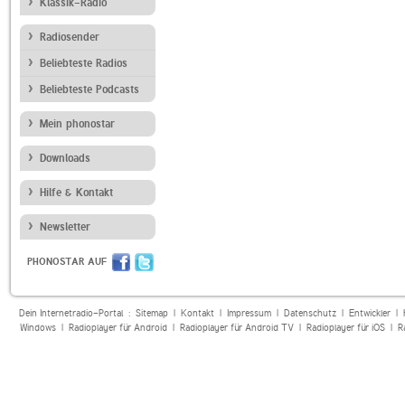
Klassik-Radio
Radiosender
Beliebteste Radios
Beliebteste Podcasts
Mein phonostar
Downloads
Hilfe & Kontakt
Newsletter
PHONOSTAR AUF
Dein Internetradio-Portal :
Sitemap
|
Kontakt
|
Impressum
|
Datenschutz
|
Entwickler
|
Windows
|
Radioplayer für Android
|
Radioplayer für Android TV
|
Radioplayer für iOS
|
R