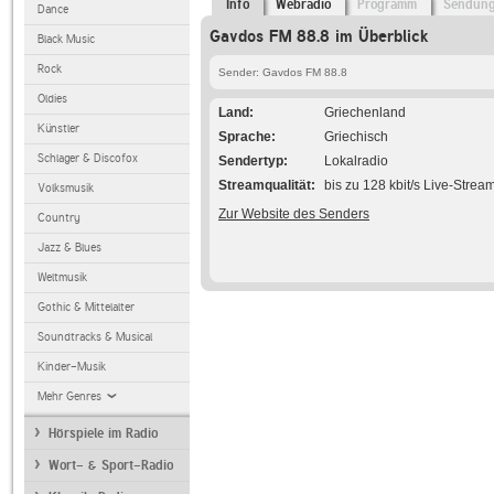
Info
Webradio
Programm
Sendun
Dance
Gavdos FM 88.8 im Überblick
Black Music
Rock
Sender: Gavdos FM 88.8
Oldies
Land
Griechenland
Künstler
Sprache
Griechisch
Schlager & Discofox
Sendertyp
Lokalradio
Streamqualität
bis zu 128 kbit/s Live-Strea
Volksmusik
Zur Website des Senders
Country
Jazz & Blues
Weltmusik
Gothic & Mittelalter
Soundtracks & Musical
Kinder-Musik
Mehr Genres
Hörspiele im Radio
Wort- & Sport-Radio