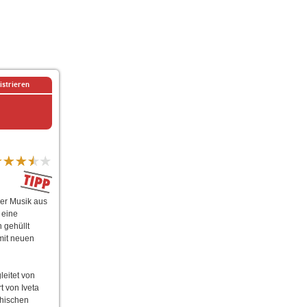
istrieren
ler Musik aus
 eine
n gehüllt
mit neuen
eitet von
t von Iveta
chischen