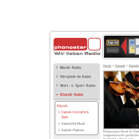
W
ANT
Top 10
2
BAY
Zuletzt
Home
>
Klassik
>
Klassik
Musik-Radio
Hörspiele im Radio
Wort- & Sport-Radio
Klassik-Radio
Klassik
Klassik-Konzerte &
Oper
Klassische Musik
Klassik-Feature
Renaissance-Musik im Dial
zeitgenössischer geistliche