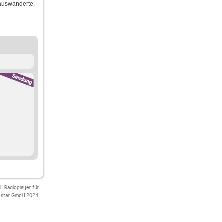
 auswanderte.
|
Radioplayer für
star GmbH 2024