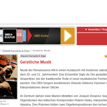
Anmelden / Reg
SWR
DR
NDR
ENNE
80er
SWR3
WDR
BR-
Deutschlandfunk
Deutschlandfunk
Kultur
SWR Kultur
2
ERN
90er
4
KLASSIK
Kultur
OLDIE
ANTENNE
>
Klassik-Konzerte & Oper
> Geistliche Musik
Klassik-Konzerte & Oper
Geistliche Musik
Musik der Renaissance tritt in einen Austausch mit moderner sakra
dem 20. und 21. Jahrhundert. Das Ensemble Siglo de Oro gestaltet
Vesperfeier, bei der traditionelle Texte in neue musikalische Forme
werden. Die ORA Singers kombinieren Orlando Gibbons' Hymnen 
Interpretationen dieser Stücke.
Im Zentrum stehen zwei Marien-Motetten von Josquin Desprez, begl
Orgelstücken des lettischen Komponisten Peteris Vasks, interpretier
og mit
r Musik ©
Apkalna. Den Rahmen bilden zwei Orgelkompositionen des tsche