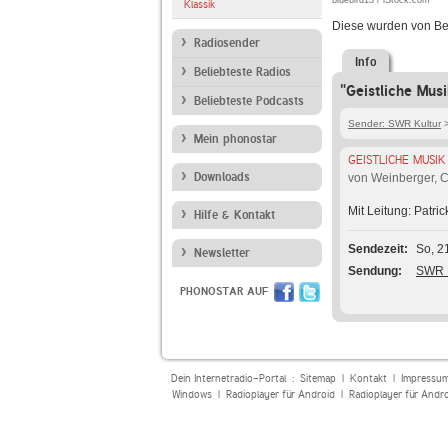
bluebird13 / iStock.com
Klassik
Diese wurden von Be
Radiosender
Info
Beliebteste Radios
"Geistliche Musi
Beliebteste Podcasts
Sender: SWR Kultur
Mein phonostar
GEISTLICHE MUSIK
Downloads
von Weinberger, C
Mit Leitung: Patri
Hilfe & Kontakt
Sendezeit
So, 2
Newsletter
Sendung
SWR K
PHONOSTAR AUF
Dein Internetradio-Portal :
Sitemap
|
Kontakt
|
Impressu
Windows
|
Radioplayer für Android
|
Radioplayer für Andr