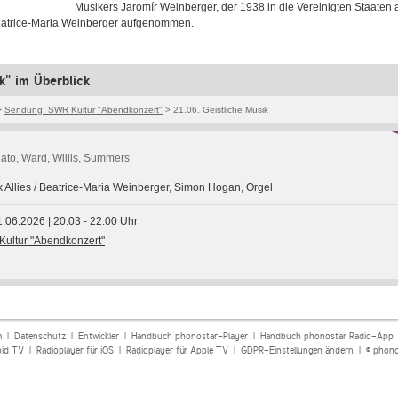
Musikers Jaromír Weinberger, der 1938 in die Vereinigten Staaten
atrice-Maria Weinberger aufgenommen.
k" im Überblick
>
Sendung: SWR Kultur "Abendkonzert"
> 21.06. Geistliche Musik
ato, Ward, Willis, Summers
ck Allies / Beatrice-Maria Weinberger, Simon Hogan, Orgel
1.06.2026 | 20:03 - 22:00 Uhr
ultur "Abendkonzert"
m
|
Datenschutz
|
Entwickler
|
Handbuch phonostar-Player
|
Handbuch phonostar Radio-App
oid TV
|
Radioplayer für iOS
|
Radioplayer für Apple TV
|
GDPR-Einstellungen ändern
| © phono