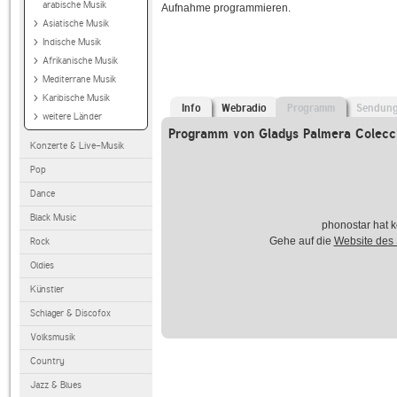
arabische Musik
Aufnahme programmieren.
Asiatische Musik
Indische Musik
Afrikanische Musik
Mediterrane Musik
Karibische Musik
Info
Webradio
Programm
Sendun
weitere Länder
Programm von Gladys Palmera Colecc
Konzerte & Live-Musik
Pop
Dance
Black Music
phonostar hat k
Gehe auf die
Website des
Rock
Oldies
Künstler
Schlager & Discofox
Volksmusik
Country
Jazz & Blues