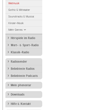
Weltmusik
Gothic & Mittelalter
Soundtracks & Musical
Kinder-Musik
Mehr Genres
Hörspiele im Radio
Wort- & Sport-Radio
Klassik-Radio
Radiosender
Beliebteste Radios
Beliebteste Podcasts
Mein phonostar
Downloads
Hilfe & Kontakt