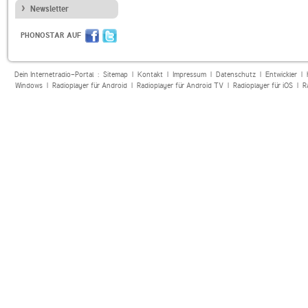
Newsletter
PHONOSTAR AUF
Dein Internetradio-Portal :
Sitemap
|
Kontakt
|
Impressum
|
Datenschutz
|
Entwickler
|
Windows
|
Radioplayer für Android
|
Radioplayer für Android TV
|
Radioplayer für iOS
|
R