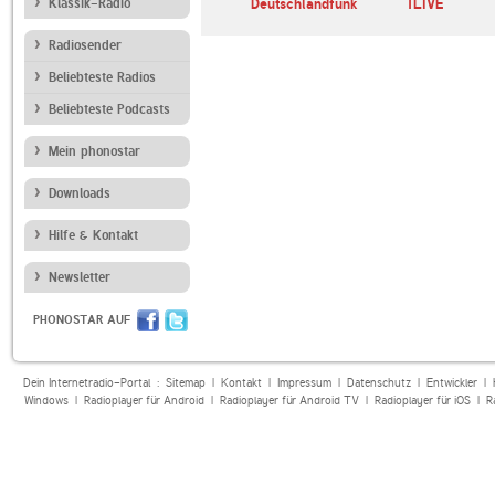
kwelle
Klassik-Radio
SRF 3
Deutschlandfunk
1LIVE
Radiosender
Beliebteste Radios
Beliebteste Podcasts
Mein phonostar
Downloads
Hilfe & Kontakt
Newsletter
PHONOSTAR AUF
Dein Internetradio-Portal :
Sitemap
|
Kontakt
|
Impressum
|
Datenschutz
|
Entwickler
|
Windows
|
Radioplayer für Android
|
Radioplayer für Android TV
|
Radioplayer für iOS
|
R