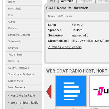
Info
Webradio
Programm
Sendun
Dance
GOAT Radio im Überblick
Black Music
Rock
Sender: GOAT Radio
Oldies
Land
Schweiz
Künstler
Sprache
Deutsch
Schlager & Discofox
Sendertyp
Internetradio
Streamqualität
bis zu 256 kbit/s Live-Strea
Volksmusik
Zur Website des Senders
Country
Jazz & Blues
Weltmusik
Gothic & Mittelalter
WER GOAT RADIO HÖRT, HÖRT
Soundtracks & Musical
Kinder-Musik
Mehr Genres
Hörspiele im Radio
Wort- & Sport-Radio