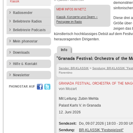
© cyano66 / iStock.com
Klassik
demonstrier
sinfonische
MEHR INFOS IM NETZ
Radiosender
Klassik, Konzerte und Opern -
Diese drei 
Beliebteste Radios
Festspiele im Radio
Größe über 
zeigen das 
Beliebteste Podcasts
künstlerisch hochklassiges Debüt auf dem Festiva
herausragenden Dirigenten.
Mein phonostar
Info
Downloads
"Granada Festival: Orchestra of the M
Hilfe & Kontakt
Sender: BR-KLASSIK
>
Sendung: BR-KLASSIK "Fests
Fiorentino
Newsletter
GRANADA FESTIVAL: ORCHESTRA OF THE MAGG
PHONOSTAR AUF
von Mozart
Mit Leitung: Zubin Mehta
Palast Karls V. in Granada
12. Juni 2026
Sendezeit
Do, 09.07.2026 | 18:03 - 20:00 U
Sendung
BR-KLASSIK "Festspielzeit"