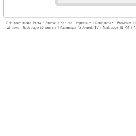
Dein Internetradio-Portal :
Sitemap
|
Kontakt
|
Impressum
|
Datenschutz
|
Entwickler
|
Windows
|
Radioplayer für Android
|
Radioplayer für Android TV
|
Radioplayer für iOS
|
R